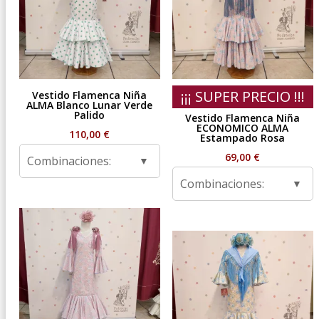
¡¡¡ SUPER PRECIO !!!
Vestido Flamenca Niña
ALMA Blanco Lunar Verde
Palido
Vestido Flamenca Niña
ECONOMICO ALMA
110,00
€
Estampado Rosa
69,00
€
Combinaciones:
Combinaciones: