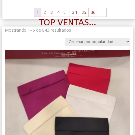
1
2
3
4
…
34
35
36
→
TOP VENTAS...
Ordenado
Mostrando 1–6 de 843 resultados
por
popularidad