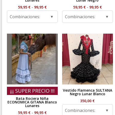
Lunares
Lunar Negro
Rango
Rango
59,95
€
-
99,95
€
59,95
€
-
99,95
€
de
de
Combinaciones:
Combinaciones:
precios:
precios
desde
desde
59,95 €
59,95 €
hasta
hasta
99,95 €
99,95 €
¡¡¡ SUPER PRECIO !!!
Vestido Flamenca SULTANA
Negro Lunar Blanco
Bata Rociera Niña
350,00
€
ECONOMICA GITANA Blanco
Lunares
Combinaciones:
Rango
59,95
€
-
99,95
€