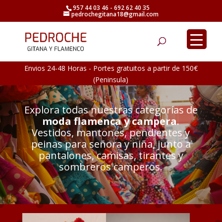
957 44 03 46 - 692 62 40 35
pedrochegitana18@gmail.com
Búsqueda
de
productos
Envios 24-48 Horas - Portes gratuitos a partir de 150€
(Peninsula)
Explora todas nuestras categorías de
moda flamenca y campera
.
Vestidos, mantones, pendientes y
peinas para señora y niña, junto a
pantalones, camisas, tirantes y
sombreros camperos.