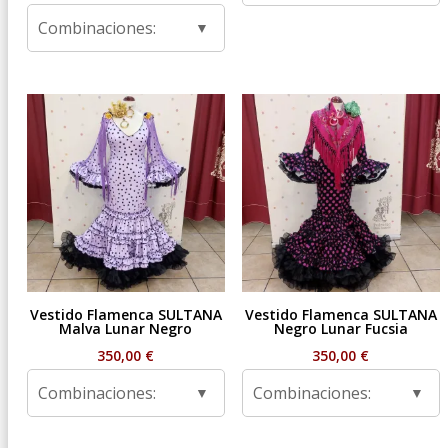
de
Combinaciones:
precios:
desde
59,95 €
hasta
99,95 €
Vestido Flamenca SULTANA
Vestido Flamenca SULTANA
Malva Lunar Negro
Negro Lunar Fucsia
350,00
€
350,00
€
Combinaciones:
Combinaciones: