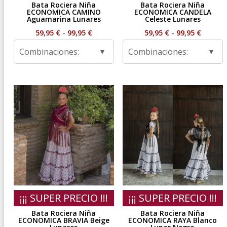
Bata Rociera Niña
Bata Rociera Niña
ECONOMICA CAMINO
ECONOMICA CANDELA
Aguamarina Lunares
Celeste Lunares
Rango
Rango
59,95
€
-
99,95
€
59,95
€
-
99,95
€
de
de
Combinaciones:
Combinaciones:
precios:
precios
desde
desde
59,95 €
59,95 €
hasta
hasta
99,95 €
99,95 €
¡¡¡ SUPER PRECIO !!!
¡¡¡ SUPER PRECIO !!!
Bata Rociera Niña
Bata Rociera Niña
ECONOMICA BRAVIA Beige
ECONOMICA RAYA Blanco