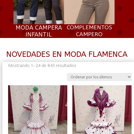
MODA CAMPERA
COMPLEMENTOS
INFANTIL
CAMPERO
NOVEDADES EN MODA FLAMENCA
Ordenado
Mostrando 1–24 de 843 resultados
por
los
últimos