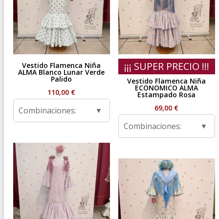
¡¡¡ SUPER PRECIO !!!
Vestido Flamenca Niña
ALMA Blanco Lunar Verde
Palido
Vestido Flamenca Niña
ECONOMICO ALMA
110,00
€
Estampado Rosa
69,00
€
Combinaciones:
Combinaciones: