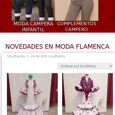
MODA CAMPERA
COMPLEMENTOS
INFANTIL
CAMPERO
NOVEDADES EN MODA FLAMENCA
Ordenado
Mostrando 1–24 de 843 resultados
por
los
últimos