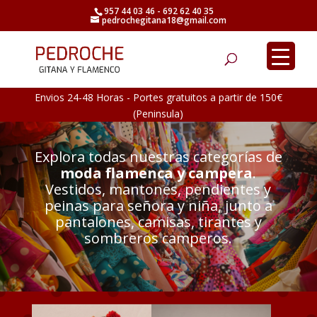
957 44 03 46 - 692 62 40 35
pedrochegitana18@gmail.com
Búsqueda
de
productos
Envios 24-48 Horas - Portes gratuitos a partir de 150€
(Peninsula)
Explora todas nuestras categorías de
moda flamenca y campera
.
Vestidos, mantones, pendientes y
peinas para señora y niña, junto a
pantalones, camisas, tirantes y
sombreros camperos.