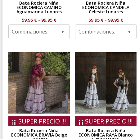
Bata Rociera Niña
Bata Rociera Niña
ECONOMICA CAMINO
ECONOMICA CANDELA
Aguamarina Lunares
Celeste Lunares
Rango
Rango
59,95
€
-
99,95
€
59,95
€
-
99,95
€
de
de
Combinaciones:
Combinaciones:
precios:
precios
desde
desde
59,95 €
59,95 €
hasta
hasta
99,95 €
99,95 €
¡¡¡ SUPER PRECIO !!!
¡¡¡ SUPER PRECIO !!!
Bata Rociera Niña
Bata Rociera Niña
ECONOMICA BRAVIA Beige
ECONOMICA RAYA Blanco