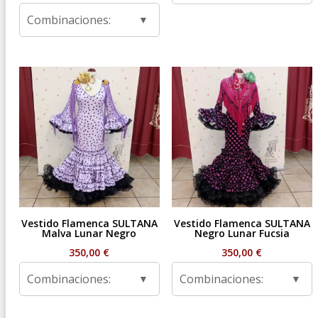
de
Combinaciones:
precios:
desde
59,95 €
hasta
99,95 €
Vestido Flamenca SULTANA
Vestido Flamenca SULTANA
Malva Lunar Negro
Negro Lunar Fucsia
350,00
€
350,00
€
Combinaciones:
Combinaciones: