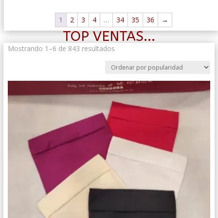
1
2
3
4
…
34
35
36
→
TOP VENTAS...
Ordenado
Mostrando 1–6 de 843 resultados
por
popularidad