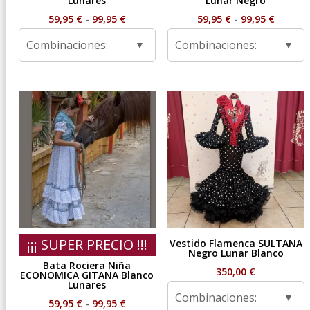
Lunares
Lunar Negro
Rango
Rango
59,95
€
-
99,95
€
59,95
€
-
99,95
€
de
de
Combinaciones:
Combinaciones:
precios:
precios
desde
desde
59,95 €
59,95 €
hasta
hasta
99,95 €
99,95 €
¡¡¡ SUPER PRECIO !!!
Vestido Flamenca SULTANA
Negro Lunar Blanco
Bata Rociera Niña
350,00
€
ECONOMICA GITANA Blanco
Lunares
Combinaciones:
Rango
59,95
€
-
99,95
€