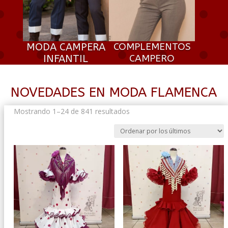
MODA CAMPERA
COMPLEMENTOS
INFANTIL
CAMPERO
NOVEDADES EN MODA FLAMENCA
Ordenado
Mostrando 1–24 de 841 resultados
por
los
últimos