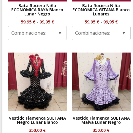
Bata Rociera Niña
Bata Rociera Niña
ECONOMICA RAYA Blanco
ECONOMICA GITANA Blanco
Lunar Negro
Lunares
Rango
Rango
59,95
€
-
99,95
€
59,95
€
-
99,95
€
de
de
Combinaciones:
Combinaciones:
precios:
precios
desde
desde
59,95 €
59,95 €
hasta
hasta
99,95 €
99,95 €
Vestido Flamenca SULTANA
Vestido Flamenca SULTANA
Negro Lunar Blanco
Malva Lunar Negro
350,00
€
350,00
€