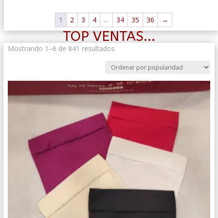
1
2
3
4
…
34
35
36
→
TOP VENTAS...
Ordenado
Mostrando 1–6 de 841 resultados
por
popularidad