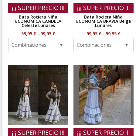
¡¡¡ SUPER PRECIO !!!
¡¡¡ SUPER PRECIO !!!
Bata Rociera Niña
Bata Rociera Niña
ECONOMICA CANDELA
ECONOMICA BRAVIA Beige
Celeste Lunares
Lunares
Rango
Rango
59,95
€
-
99,95
€
59,95
€
-
99,95
€
de
de
Combinaciones:
Combinaciones:
precios:
precios
desde
desde
59,95 €
59,95 €
hasta
hasta
99,95 €
99,95 €
¡¡¡ SUPER PRECIO !!!
¡¡¡ SUPER PRECIO !!!