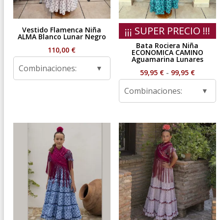
¡¡¡ SUPER PRECIO !!!
Vestido Flamenca Niña
ALMA Blanco Lunar Negro
Bata Rociera Niña
110,00
€
ECONOMICA CAMINO
Aguamarina Lunares
Combinaciones:
Rango
59,95
€
-
99,95
€
de
Combinaciones:
precios
desde
59,95 €
hasta
99,95 €