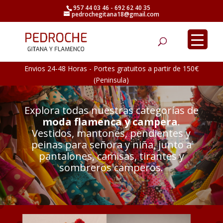
957 44 03 46 - 692 62 40 35
pedrochegitana18@gmail.com
Búsqueda
de
productos
Envios 24-48 Horas - Portes gratuitos a partir de 150€
(Peninsula)
Explora todas nuestras categorías de
moda flamenca y campera
.
Vestidos, mantones, pendientes y
peinas para señora y niña, junto a
pantalones, camisas, tirantes y
sombreros camperos.