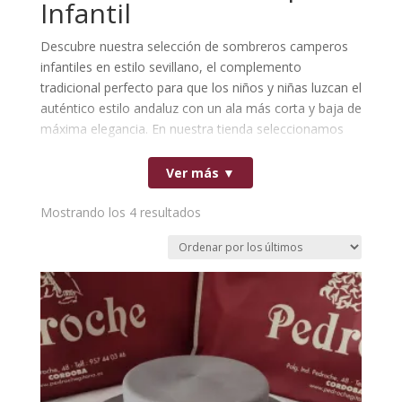
Infantil
Descubre nuestra selección de sombreros camperos
infantiles en estilo sevillano, el complemento
tradicional perfecto para que los niños y niñas luzcan el
auténtico estilo andaluz con un ala más corta y baja de
máxima elegancia. En nuestra tienda seleccionamos
cada modelo colaborando con fabricantes de España
especialistas en sombrerería infantil, asegurando
Ver más ▼
materiales ligeros y un ajuste cómodo que los protege
del sol.
Ordenado
Mostrando los 4 resultados
Este corte de sombrero cordobés de estilo sevillano
por
para niño y niña está diseñado para resultar muy ligero
los
y resistir el ritmo de las jornadas de romería o feria.
últimos
Explora nuestro catálogo y encuentra el modelo
infantil ideal para completar sus trajes cortos con la
total confianza y calidad de una confección de origen
100% español.