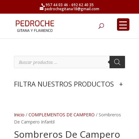
957 44 03 46 - 692 62 40 35
pedrochegitana18@gmail.com
Búsqueda
de
productos
B
ú
s
q
u
e
FILTRA NUESTROS PRODUCTOS
+
d
a
d
e
p
r
o
d
Inicio
/
COMPLEMENTOS DE CAMPERO
/ Sombreros
u
De Campero Infantil
c
t
Sombreros De Campero
o
s