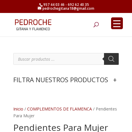
957 44 03 46 - 692 62 40 35
pedrochegitana18@gmail.com
Búsqueda
de
productos
B
ú
s
q
u
e
FILTRA NUESTROS PRODUCTOS
+
d
a
d
e
p
r
o
d
Inicio
/
COMPLEMENTOS DE FLAMENCA
/ Pendientes
u
Para Mujer
c
t
Pendientes Para Mujer
o
s