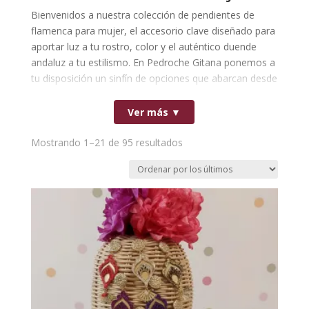
Bienvenidos a nuestra colección de pendientes de
flamenca para mujer, el accesorio clave diseñado para
aportar luz a tu rostro, color y el auténtico duende
andaluz a tu estilismo. En Pedroche Gitana ponemos a
tu disposición un sinfín de opciones que abarcan desde
los pendientes de gitana clásicos hasta las tendencias
más vanguardistas; encuentra desde los tradicionales
Ver más ▼
aros de flamenca y corales hasta elegantes diseños de
lágrima y pendientes de resina ligeros que no pesan
Ordenado
Mostrando 1–21 de 95 resultados
nada.
por
Nuestro catálogo cuenta con una amplísima variedad
los
de colores para que encuentres el tono exacto que
últimos
combine a la perfección con tu traje de flamenca o
conjunto campero en ferias y romerías. Explora
nuestra selección de zarcillos flamencos y descubre la
pieza ideal para lucir espectacular, cómoda y con el
máximo estilo en cada fiesta tradicional.