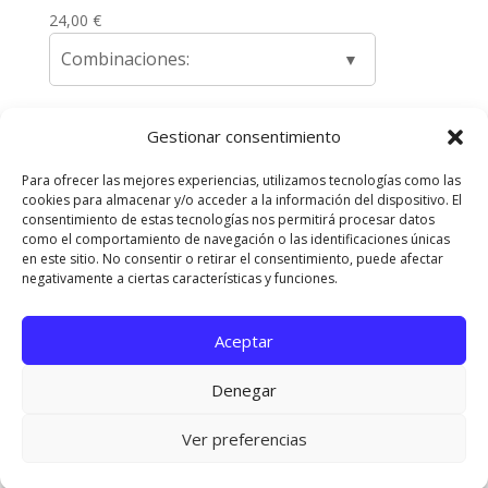
24,00
€
Combinaciones:
Gestionar consentimiento
1
2
3
4
5
→
Para ofrecer las mejores experiencias, utilizamos tecnologías como las
cookies para almacenar y/o acceder a la información del dispositivo. El
Envíos y Devoluciones
Quienes somos
consentimiento de estas tecnologías nos permitirá procesar datos
como el comportamiento de navegación o las identificaciones únicas
Contacta con nosotros
en este sitio. No consentir o retirar el consentimiento, puede afectar
Política de privacidad
Políticas de Cookies
negativamente a ciertas características y funciones.
Aviso Legal
Aceptar
Diseñado Por
Elegant Themes
| Funciona Con
Denegar
WordPress
Ver preferencias
¡Ole! 🌺 Gracias por contactar con Pedroche Gitana. Dime qué necesitas y te
orientaré con mucho gusto.