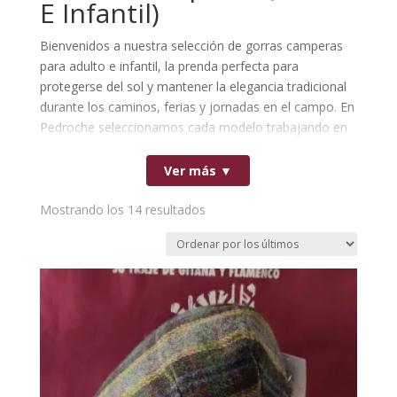
E Infantil)
Bienvenidos a nuestra selección de gorras camperas
para adulto e infantil, la prenda perfecta para
protegerse del sol y mantener la elegancia tradicional
durante los caminos, ferias y jornadas en el campo. En
Pedroche seleccionamos cada modelo trabajando en
exclusiva con fabricantes de España especialistas en
sombrerería tradicional, lo que garantiza tejidos de alta
Ver más ▼
calidad, patrones cómodos y acabados de costura
nacional.
Ordenado
Mostrando los 14 resultados
Disponemos de una amplia variedad de tallas y
por
modelos pensados para hombre, mujer, niño y niña,
los
combinando comodidad y estilo andaluz de forma
últimos
impecable. Explora nuestro catálogo y encuentra la
gorra campera ideal para toda la familia con la total
confianza y durabilidad de un complemento con sello y
confección de origen 100% español.