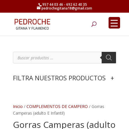
957 44 03 46 - 692 62 40 35
pedrochegitana18@gmail.com
Búsqueda
de
productos
B
ú
s
q
u
e
FILTRA NUESTROS PRODUCTOS
+
d
a
d
e
p
r
o
d
Inicio
/
COMPLEMENTOS DE CAMPERO
/ Gorras
u
Camperas (adulto E Infantil)
c
t
Gorras Camperas (adulto
o
s