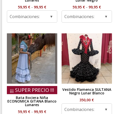
Lunares
Lunar Negro
Rango
Rango
59,95
€
-
99,95
€
59,95
€
-
99,95
€
de
de
Combinaciones:
Combinaciones:
precios:
precios
desde
desde
59,95 €
59,95 €
hasta
hasta
99,95 €
99,95 €
¡¡¡ SUPER PRECIO !!!
Vestido Flamenca SULTANA
Negro Lunar Blanco
Bata Rociera Niña
350,00
€
ECONOMICA GITANA Blanco
Lunares
Combinaciones:
Rango
59,95
€
-
99,95
€