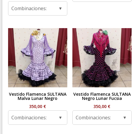
de
Combinaciones:
precios:
desde
59,95 €
hasta
99,95 €
Vestido Flamenca SULTANA
Vestido Flamenca SULTANA
Malva Lunar Negro
Negro Lunar Fucsia
350,00
€
350,00
€
Combinaciones:
Combinaciones: