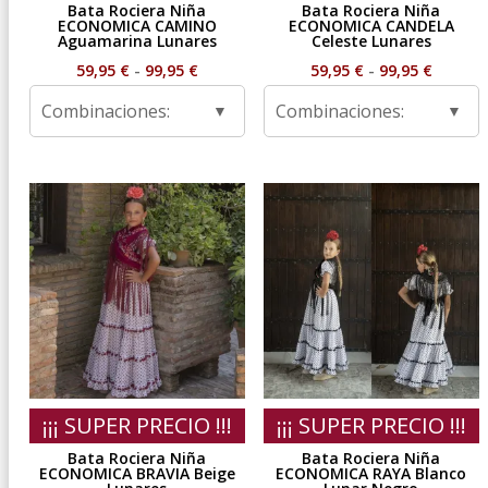
Bata Rociera Niña
Bata Rociera Niña
ECONOMICA CAMINO
ECONOMICA CANDELA
Aguamarina Lunares
Celeste Lunares
Rango
Rango
59,95
€
-
99,95
€
59,95
€
-
99,95
€
de
de
Combinaciones:
Combinaciones:
precios:
precios
desde
desde
59,95 €
59,95 €
hasta
hasta
99,95 €
99,95 €
¡¡¡ SUPER PRECIO !!!
¡¡¡ SUPER PRECIO !!!
Bata Rociera Niña
Bata Rociera Niña
ECONOMICA BRAVIA Beige
ECONOMICA RAYA Blanco