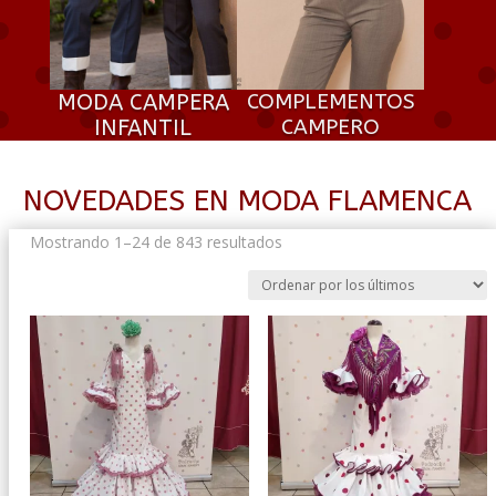
MODA CAMPERA
COMPLEMENTOS
INFANTIL
CAMPERO
NOVEDADES EN MODA FLAMENCA
Ordenado
Mostrando 1–24 de 843 resultados
por
los
últimos