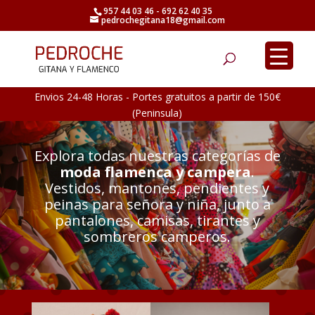
957 44 03 46 - 692 62 40 35
pedrochegitana18@gmail.com
Búsqueda
de
productos
Envios 24-48 Horas - Portes gratuitos a partir de 150€
(Peninsula)
Explora todas nuestras categorías de
moda flamenca y campera
.
Vestidos, mantones, pendientes y
peinas para señora y niña, junto a
pantalones, camisas, tirantes y
sombreros camperos.