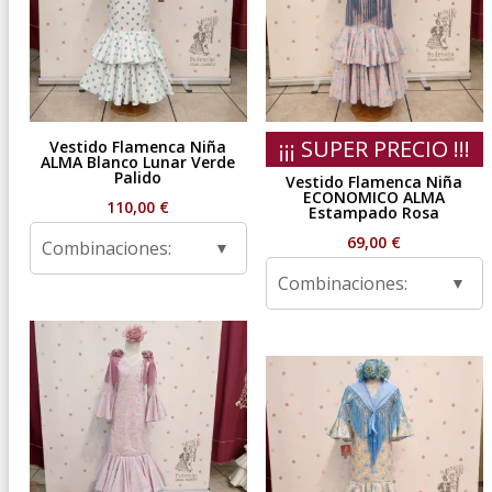
¡¡¡ SUPER PRECIO !!!
Vestido Flamenca Niña
ALMA Blanco Lunar Verde
Palido
Vestido Flamenca Niña
ECONOMICO ALMA
110,00
€
Estampado Rosa
69,00
€
Combinaciones:
Combinaciones: