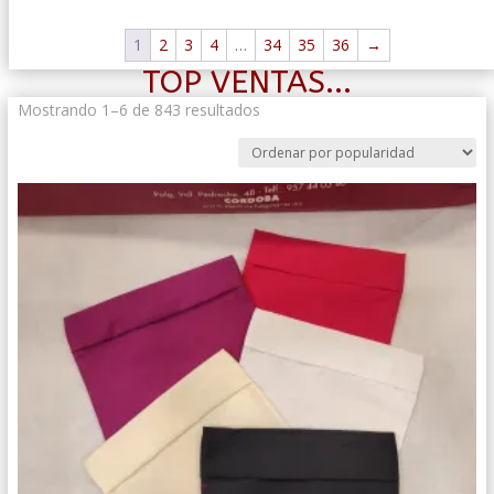
1
2
3
4
…
34
35
36
→
TOP VENTAS...
Ordenado
Mostrando 1–6 de 843 resultados
por
popularidad