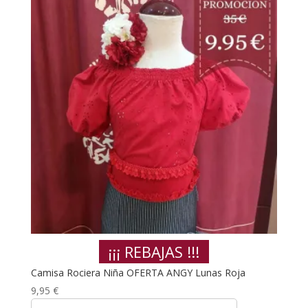
¡¡¡ REBAJAS !!!
Camisa Rociera Niña OFERTA ANGY Lunas Roja
9,95
€