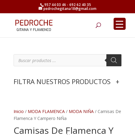
957 44 03 46 - 692 62 40 35
pedrochegitana18@gmail.com
Búsqueda
de
productos
B
ú
s
q
u
e
FILTRA NUESTROS PRODUCTOS
+
d
a
d
e
p
r
o
d
Inicio
/
MODA FLAMENCA
/
MODA NIÑA
/ Camisas De
u
Flamenca Y Campero NiÑa
c
t
Camisas De Flamenca Y
o
s