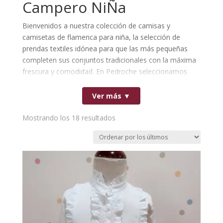
Campero NiÑa
Bienvenidos a nuestra colección de camisas y
camisetas de flamenca para niña, la selección de
prendas textiles idónea para que las más pequeñas
completen sus conjuntos tradicionales con la máxima
frescura y comodidad. En Pedroche seleccionamos
cada modelo colaborando en exclusiva con
destacados fabricantes de España, lo que te garantiza
Ver más ▼
tejidos suaves de alta calidad, patrones cómodos y
acabados de costura nacional muy resistentes.
Ordenado
Mostrando los 18 resultados
Nuestros diseños de camisas y camisetas infantiles
por
ofrecen una fantástica variedad de modelos, volantes
los
y colores, ideales para combinar a la perfección tanto
últimos
con faldas rocieras como con pantalones camperos.
Explora nuestro catálogo y encuentra la prenda de
confección perfecta para que las niñas disfruten de las
ferias, romerías y caminos luciendo un estilo andaluz
con la total garantía de su origen 100% español.