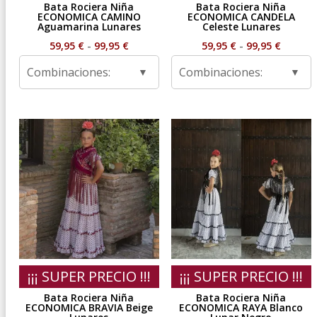
Bata Rociera Niña
Bata Rociera Niña
ECONOMICA CAMINO
ECONOMICA CANDELA
Aguamarina Lunares
Celeste Lunares
Rango
Rango
59,95
€
-
99,95
€
59,95
€
-
99,95
€
de
de
Combinaciones:
Combinaciones:
precios:
precios
desde
desde
59,95 €
59,95 €
hasta
hasta
99,95 €
99,95 €
¡¡¡ SUPER PRECIO !!!
¡¡¡ SUPER PRECIO !!!
Bata Rociera Niña
Bata Rociera Niña
ECONOMICA BRAVIA Beige
ECONOMICA RAYA Blanco