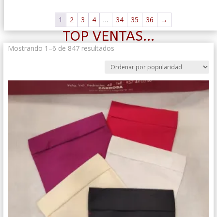
1
2
3
4
…
34
35
36
→
TOP VENTAS...
Ordenado
Mostrando 1–6 de 847 resultados
por
popularidad