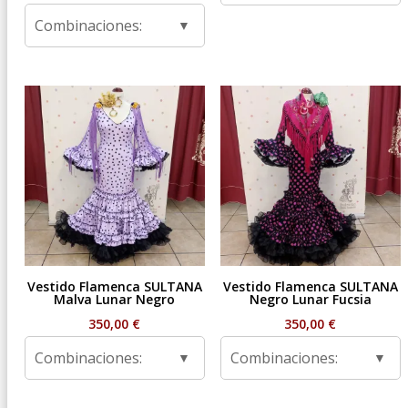
de
Combinaciones:
precios:
desde
59,95 €
hasta
99,95 €
Vestido Flamenca SULTANA
Vestido Flamenca SULTANA
Malva Lunar Negro
Negro Lunar Fucsia
350,00
€
350,00
€
Combinaciones:
Combinaciones: