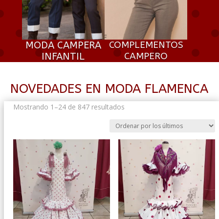
MODA CAMPERA
COMPLEMENTOS
INFANTIL
CAMPERO
NOVEDADES EN MODA FLAMENCA
Ordenado
Mostrando 1–24 de 847 resultados
por
los
últimos