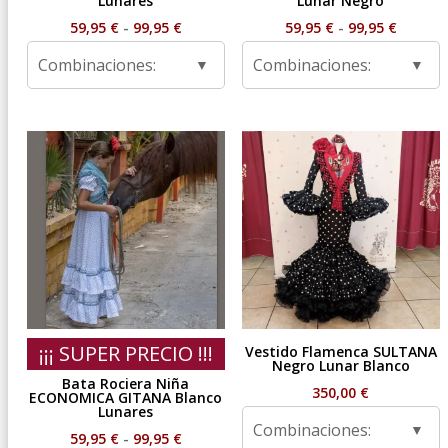
Lunares
Lunar Negro
Rango
Rango
59,95
€
-
99,95
€
59,95
€
-
99,95
€
de
de
Combinaciones:
Combinaciones:
precios:
precios
desde
desde
59,95 €
59,95 €
hasta
hasta
99,95 €
99,95 €
¡¡¡ SUPER PRECIO !!!
Vestido Flamenca SULTANA
Negro Lunar Blanco
Bata Rociera Niña
350,00
€
ECONOMICA GITANA Blanco
Lunares
Combinaciones:
Rango
59,95
€
-
99,95
€