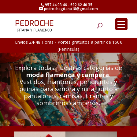
957 44 03 46 - 692 62 40 35
pedrochegitana18@gmail.com
Búsqueda
de
productos
Envios 24-48 Horas - Portes gratuitos a partir de 150€
(Peninsula)
Explora todas nuestras categorías de
moda flamenca y campera
.
Vestidos, mantones, pendientes y
peinas para señora y niña, junto a
pantalones, camisas, tirantes y
sombreros camperos.