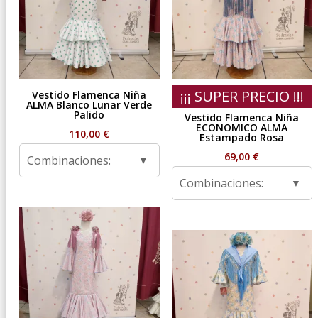
¡¡¡ SUPER PRECIO !!!
Vestido Flamenca Niña
ALMA Blanco Lunar Verde
Palido
Vestido Flamenca Niña
ECONOMICO ALMA
110,00
€
Estampado Rosa
69,00
€
Combinaciones:
Combinaciones: