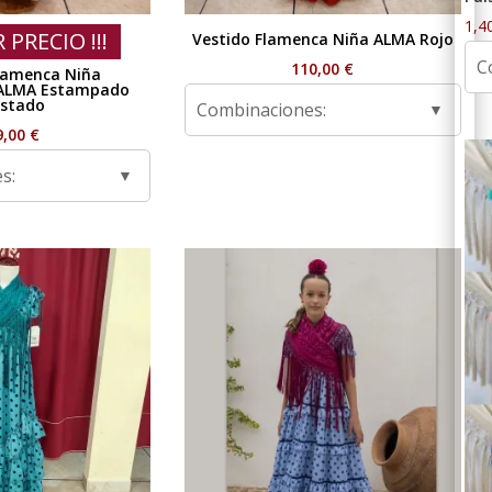
1,4
R PRECIO !!!
Vestido Flamenca Niña ALMA Rojo
C
110,00
€
lamenca Niña
ALMA Estampado
stado
Combinaciones:
9,00
€
s: