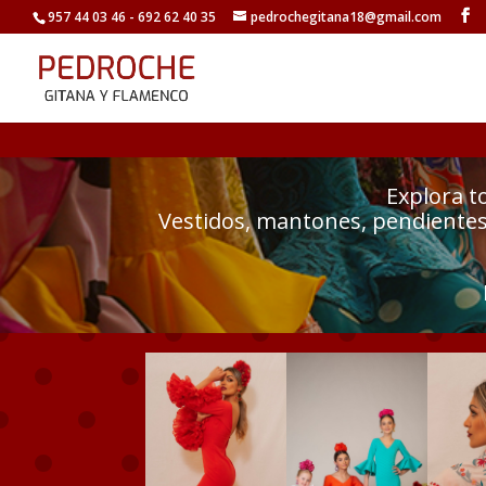
957 44 03 46 - 692 62 40 35
pedrochegitana18@gmail.com
Explora t
Vestidos, mantones, pendientes 