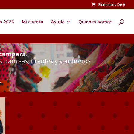
Elementos De 0
Búsqueda
de
productos
a 2026
Mi cuenta
Ayuda
Quienes somos
 campera
.
s, camisas, tirantes y sombreros
.