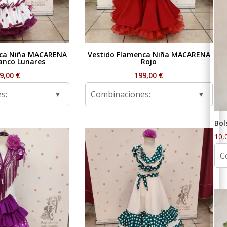
nca Niña MACARENA
Vestido Flamenca Niña MACARENA
anco Lunares
Rojo
9,00
€
199,00
€
s:
Combinaciones:
Bol
10,
C