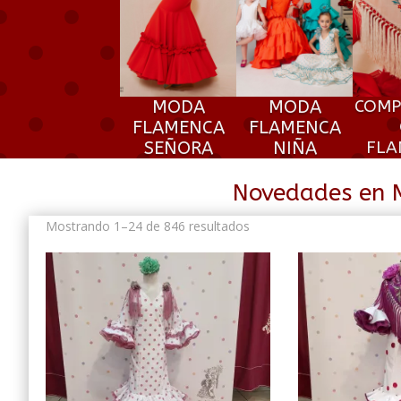
MODA
MODA
COMP
FLAMENCA
FLAMENCA
SEÑORA
NIÑA
FLA
Novedades en 
Ordenado
Mostrando 1–24 de 846 resultados
por
los
últimos