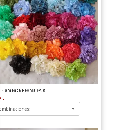
r Flamenca Peonia FAIR
0
€
ombinaciones: