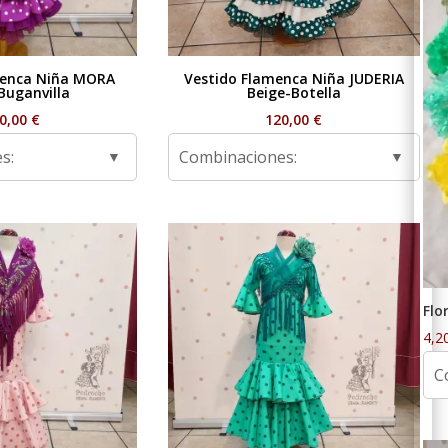
menca Niña MORA
Vestido Flamenca Niña JUDERIA
Buganvilla
Beige-Botella
0,00
€
120,00
€
s:
Combinaciones:
Flo
4,2
C