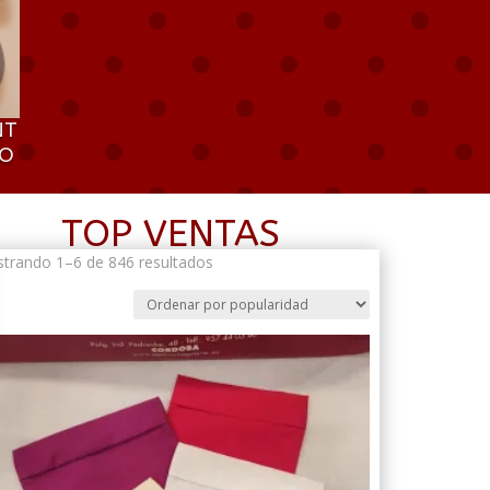
NT
RO
TOP VENTAS
Ordenado
trando 1–6 de 846 resultados
por
popularidad