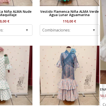
ca Niña ALMA Nude
Vestido Flamenca Niña ALMA Verde
Maquillaje
Agua Lunar Aguamarina
0,00
€
110,00
€
s:
Combinaciones:
EN
50,
C