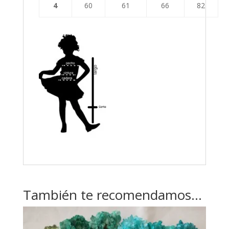
4
60
61
66
82
También te recomendamos…