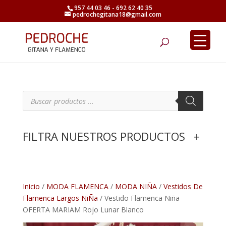
957 44 03 46 - 692 62 40 35
pedrochegitana18@gmail.com
Búsqueda
de
productos
B
ú
s
q
u
e
FILTRA NUESTROS PRODUCTOS
+
d
a
d
e
p
r
o
d
Inicio
/
MODA FLAMENCA
/
MODA NIÑA
/
Vestidos De
u
Flamenca Largos NiÑa
/ Vestido Flamenca Niña
c
t
OFERTA MARIAM Rojo Lunar Blanco
o
s