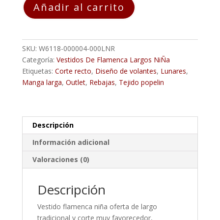
Añadir al carrito
Flamenca
Niña
OFERTA
MARIAM
SKU:
W6118-000004-000LNR
Rojo
Categoría:
Vestidos De Flamenca Largos NiÑa
Lunar
Etiquetas:
Corte recto
,
Diseño de volantes
,
Lunares
,
Blanco
Manga larga
,
Outlet
,
Rebajas
,
Tejido popelin
cantidad
Descripción
Información adicional
Valoraciones (0)
Descripción
Vestido flamenca niña oferta de largo
tradicional y corte muy favorecedor,