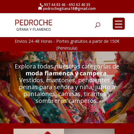
957 44 03 46 - 692 62 40 35
pedrochegitana18@gmail.com
Búsqueda
de
productos
Envios 24-48 Horas - Portes gratuitos a partir de 150€
(Peninsula)
Explora todas nuestras categorías de
moda flamenca y campera
.
Vestidos, mantones, pendientes y
peinas para señora y niña, junto a
pantalones, camisas, tirantes y
sombreros camperos.