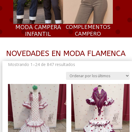
MODA CAMPERA
COMPLEMENTOS
INFANTIL
CAMPERO
NOVEDADES EN MODA FLAMENCA
Ordenado
Mostrando 1–24 de 847 resultados
por
los
últimos