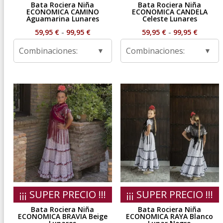
Bata Rociera Niña
Bata Rociera Niña
ECONOMICA CAMINO
ECONOMICA CANDELA
Aguamarina Lunares
Celeste Lunares
Rango
Rango
59,95
€
-
99,95
€
59,95
€
-
99,95
€
de
de
Combinaciones:
Combinaciones:
precios:
precios
desde
desde
59,95 €
59,95 €
hasta
hasta
99,95 €
99,95 €
¡¡¡ SUPER PRECIO !!!
¡¡¡ SUPER PRECIO !!!
Bata Rociera Niña
Bata Rociera Niña
ECONOMICA BRAVIA Beige
ECONOMICA RAYA Blanco