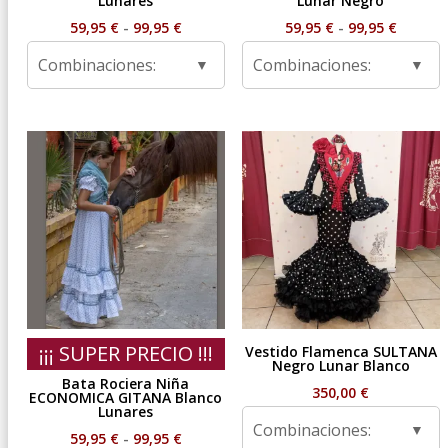
Lunares
Lunar Negro
Rango
Rango
59,95
€
-
99,95
€
59,95
€
-
99,95
€
de
de
Combinaciones:
Combinaciones:
precios:
precios
desde
desde
59,95 €
59,95 €
hasta
hasta
99,95 €
99,95 €
¡¡¡ SUPER PRECIO !!!
Vestido Flamenca SULTANA
Negro Lunar Blanco
Bata Rociera Niña
350,00
€
ECONOMICA GITANA Blanco
Lunares
Combinaciones:
Rango
59,95
€
-
99,95
€