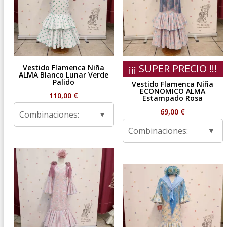
¡¡¡ SUPER PRECIO !!!
Vestido Flamenca Niña
ALMA Blanco Lunar Verde
Palido
Vestido Flamenca Niña
ECONOMICO ALMA
110,00
€
Estampado Rosa
69,00
€
Combinaciones:
Combinaciones: