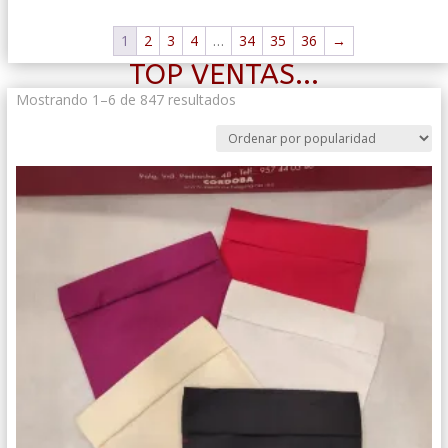
1
2
3
4
…
34
35
36
→
TOP VENTAS...
Ordenado
Mostrando 1–6 de 847 resultados
por
popularidad