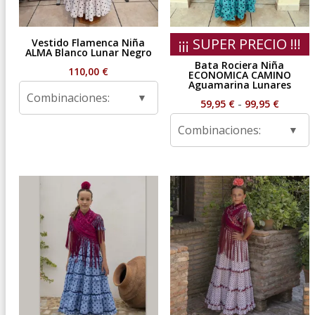
¡¡¡ SUPER PRECIO !!!
Vestido Flamenca Niña
ALMA Blanco Lunar Negro
Bata Rociera Niña
110,00
€
ECONOMICA CAMINO
Aguamarina Lunares
Combinaciones:
Rango
59,95
€
-
99,95
€
de
Combinaciones:
precios
desde
59,95 €
hasta
99,95 €