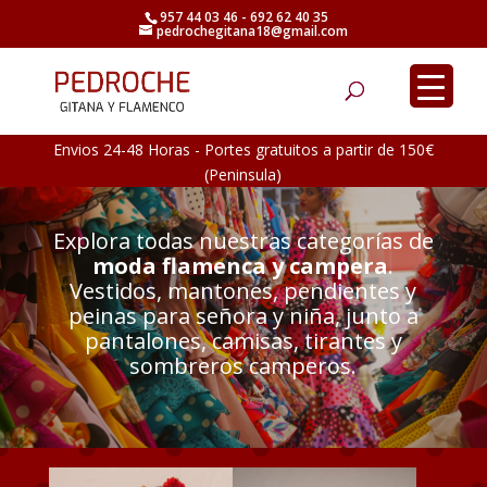
957 44 03 46 - 692 62 40 35
pedrochegitana18@gmail.com
Búsqueda
de
productos
Envios 24-48 Horas - Portes gratuitos a partir de 150€
(Peninsula)
Explora todas nuestras categorías de
moda flamenca y campera
.
Vestidos, mantones, pendientes y
peinas para señora y niña, junto a
pantalones, camisas, tirantes y
sombreros camperos.