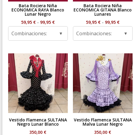
Bata Rociera Niña
Bata Rociera Niña
ECONOMICA RAYA Blanco
ECONOMICA GITANA Blanco
Lunar Negro
Lunares
Rango
Rango
59,95
€
-
99,95
€
59,95
€
-
99,95
€
de
de
Combinaciones:
Combinaciones:
precios:
precios
desde
desde
59,95 €
59,95 €
hasta
hasta
99,95 €
99,95 €
Vestido Flamenca SULTANA
Vestido Flamenca SULTANA
Negro Lunar Blanco
Malva Lunar Negro
350,00
€
350,00
€