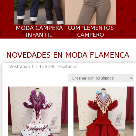
MODA CAMPERA
COMPLEMENTOS
INFANTIL
CAMPERO
NOVEDADES EN MODA FLAMENCA
Ordenado
Mostrando 1–24 de 840 resultados
por
los
últimos