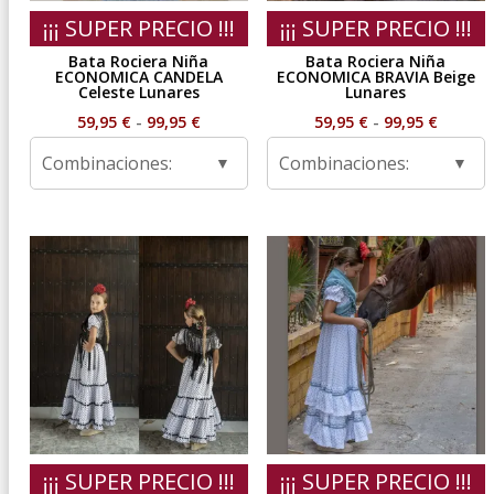
¡¡¡ SUPER PRECIO !!!
¡¡¡ SUPER PRECIO !!!
Bata Rociera Niña
Bata Rociera Niña
ECONOMICA CANDELA
ECONOMICA BRAVIA Beige
Celeste Lunares
Lunares
Rango
Rango
59,95
€
-
99,95
€
59,95
€
-
99,95
€
de
de
Combinaciones:
Combinaciones:
precios:
precios
desde
desde
59,95 €
59,95 €
hasta
hasta
99,95 €
99,95 €
¡¡¡ SUPER PRECIO !!!
¡¡¡ SUPER PRECIO !!!