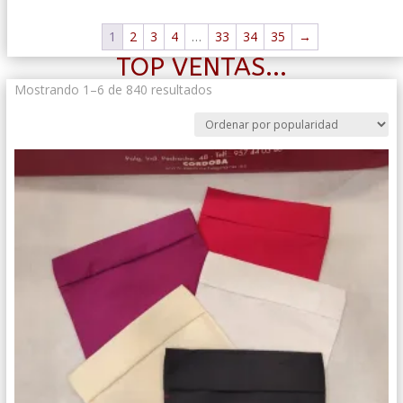
1
2
3
4
…
33
34
35
→
TOP VENTAS...
Ordenado
Mostrando 1–6 de 840 resultados
por
popularidad