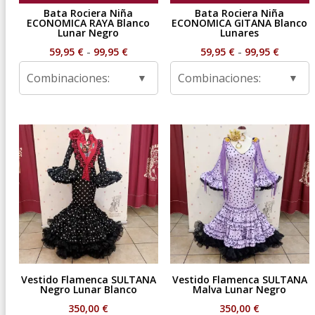
Bata Rociera Niña
Bata Rociera Niña
ECONOMICA RAYA Blanco
ECONOMICA GITANA Blanco
Lunar Negro
Lunares
Rango
Rango
59,95
€
-
99,95
€
59,95
€
-
99,95
€
de
de
Combinaciones:
Combinaciones:
precios:
precios
desde
desde
59,95 €
59,95 €
hasta
hasta
99,95 €
99,95 €
Vestido Flamenca SULTANA
Vestido Flamenca SULTANA
Negro Lunar Blanco
Malva Lunar Negro
350,00
€
350,00
€