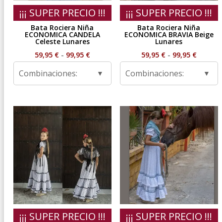
¡¡¡ SUPER PRECIO !!!
¡¡¡ SUPER PRECIO !!!
Bata Rociera Niña
Bata Rociera Niña
ECONOMICA CANDELA
ECONOMICA BRAVIA Beige
Celeste Lunares
Lunares
Rango
Rango
59,95
€
-
99,95
€
59,95
€
-
99,95
€
de
de
Combinaciones:
Combinaciones:
precios:
precios
desde
desde
59,95 €
59,95 €
hasta
hasta
99,95 €
99,95 €
¡¡¡ SUPER PRECIO !!!
¡¡¡ SUPER PRECIO !!!