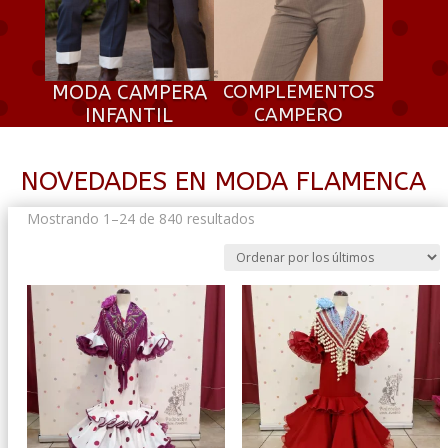
MODA CAMPERA
COMPLEMENTOS
INFANTIL
CAMPERO
NOVEDADES EN MODA FLAMENCA
Ordenado
Mostrando 1–24 de 840 resultados
por
los
últimos