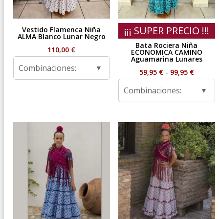
¡¡¡ SUPER PRECIO !!!
Vestido Flamenca Niña
ALMA Blanco Lunar Negro
Bata Rociera Niña
110,00
€
ECONOMICA CAMINO
Aguamarina Lunares
Combinaciones:
Rango
59,95
€
-
99,95
€
de
Combinaciones:
precios
desde
59,95 €
hasta
99,95 €