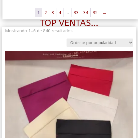
1
2
3
4
…
33
34
35
→
TOP VENTAS...
Ordenado
Mostrando 1–6 de 840 resultados
por
popularidad