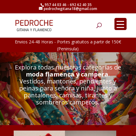
957 44 03 46 - 692 62 40 35
pedrochegitana18@gmail.com
Búsqueda
de
productos
Envios 24-48 Horas - Portes gratuitos a partir de 150€
(Peninsula)
Explora todas nuestras categorías de
moda flamenca y campera
.
Vestidos, mantones, pendientes y
peinas para señora y niña, junto a
pantalones, camisas, tirantes y
sombreros camperos.