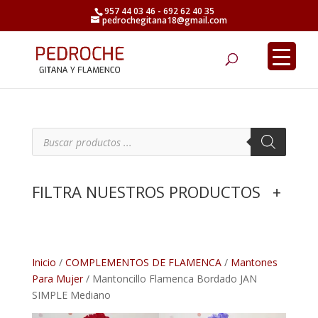
957 44 03 46 - 692 62 40 35
pedrochegitana18@gmail.com
Búsqueda
de
productos
B
ú
s
q
u
e
FILTRA NUESTROS PRODUCTOS
+
d
a
d
e
p
r
o
d
Inicio
/
COMPLEMENTOS DE FLAMENCA
/
Mantones
u
Para Mujer
/ Mantoncillo Flamenca Bordado JAN
c
t
SIMPLE Mediano
o
s