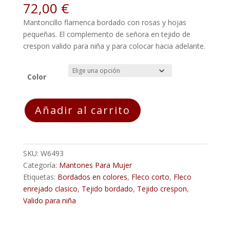
72,00
€
Mantoncillo flamenca bordado con rosas y hojas
pequeñas. El complemento de señora en tejido de
crespon valido para niña y para colocar hacia adelante.
Color
Mantoncillo
Añadir al carrito
Flamenca
Bordado
JAN
SIMPLE
SKU:
W6493
Mediano
Categoría:
Mantones Para Mujer
cantidad
Etiquetas:
Bordados en colores
,
Fleco corto
,
Fleco
enrejado clasico
,
Tejido bordado
,
Tejido crespon
,
Valido para niña