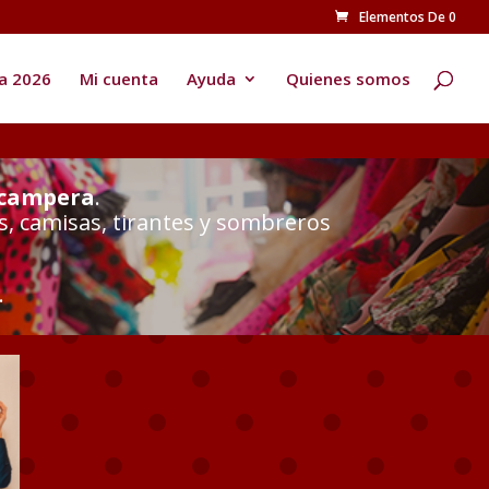
Elementos De 0
Búsqueda
de
productos
a 2026
Mi cuenta
Ayuda
Quienes somos
 campera
.
s, camisas, tirantes y sombreros
.