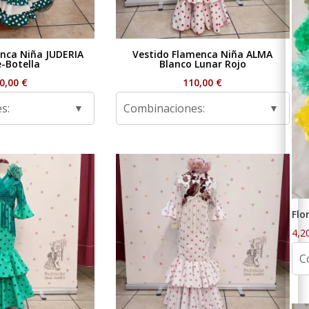
nca Niña JUDERIA
Vestido Flamenca Niña ALMA
e-Botella
Blanco Lunar Rojo
0,00
€
110,00
€
s:
Combinaciones:
Flo
4,2
C