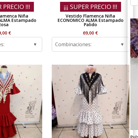
R PRECIO !!!
¡¡¡ SUPER PRECIO !!!
lamenca Niña
Vestido Flamenca Niña
ALMA Estampado
ECONOMICO ALMA Estampado
Rosa
Palido
9,00
€
69,00
€
s:
Combinaciones:
Pul