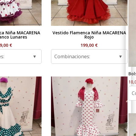
nca Niña MACARENA
Vestido Flamenca Niña MACARENA
anco Lunares
Rojo
9,00
€
199,00
€
s:
Combinaciones:
Bol
10,
C