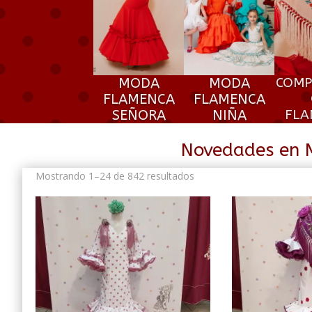
MODA
MODA
COMP
FLAMENCA
FLAMENCA
SEÑORA
NIÑA
FLA
Novedades en 
Ordenado
Mostrando 1–24 de 842 resultados
por
los
últimos