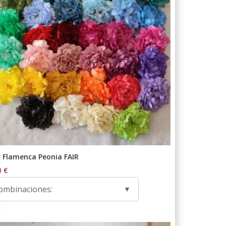
r Flamenca Peonia FAIR
0
€
ombinaciones: