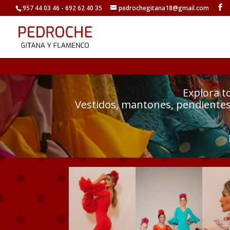
957 44 03 46 - 692 62 40 35
pedrochegitana18@gmail.com
Explora t
Vestidos, mantones, pendientes 