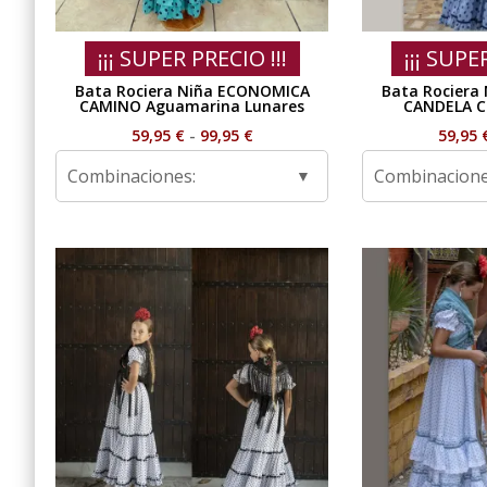
¡¡¡ SUPER PRECIO !!!
¡¡¡ SUPE
Bata Rociera Niña ECONOMICA
Bata Rociera
CAMINO Aguamarina Lunares
CANDELA Ce
Rango
59,95
€
-
99,95
€
59,95
de
Combinaciones:
Combinacione
precios:
desde
59,95 €
hasta
99,95 €