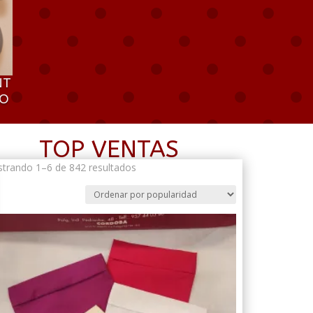
NT
RO
TOP VENTAS
Ordenado
trando 1–6 de 842 resultados
por
popularidad