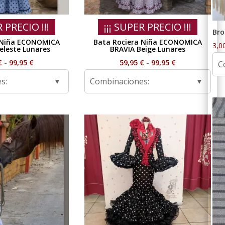
R PRECIO !!!
¡¡¡ SUPER PRECIO !!!
Bro
 Niña ECONOMICA
Bata Rociera Niña ECONOMICA
3,0
leste Lunares
BRAVIA Beige Lunares
Rango
Rango
€
-
99,95
€
59,95
€
-
99,95
€
C
de
de
s:
Combinaciones:
precios:
precios:
desde
desde
59,95 €
59,95 €
hasta
hasta
99,95 €
99,95 €