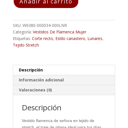
Añadir al carrito
Flamenca
ANGELA
Blanco
Lunar
SKU:
W6380-000034-000LNR
Verde
Categoría:
Vestidos De Flamenca Mujer
Andalucia
Etiquetas:
Corte recto
,
Estilo canastero
,
Lunares
,
cantidad
Tejido Stretch
Descripción
Información adicional
Valoraciones (0)
Descripción
Vestido flamenca de señora en tejido de
stretch, el traje de gitana ideal para tus días