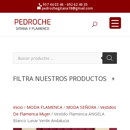
957 44 03 46 - 692 62 40 35
pedrochegitana18@gmail.com
Búsqueda
de
productos
B
ú
s
q
u
e
FILTRA NUESTROS PRODUCTOS
+
d
a
d
e
p
r
o
d
Inicio
/
MODA FLAMENCA
/
MODA SEÑORA
/
Vestidos
u
De Flamenca Mujer
/ Vestido Flamenca ANGELA
c
t
Blanco Lunar Verde Andalucia
o
s