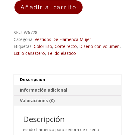
Vestido
Añadir al carrito
Flamenca
GLORIA
Cardenal
cantidad
SKU:
W6728
Categoría:
Vestidos De Flamenca Mujer
Etiquetas:
Color liso
,
Corte recto
,
Diseño con volumen
,
Estilo canastero
,
Tejido elastico
Descripción
Información adicional
Valoraciones (0)
Descripción
estido flamenca para señora de diseño