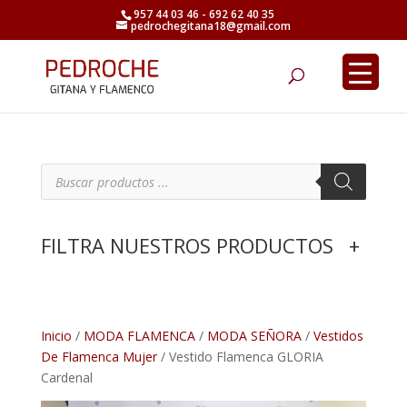
957 44 03 46 - 692 62 40 35
pedrochegitana18@gmail.com
Búsqueda
de
productos
B
ú
s
q
u
e
FILTRA NUESTROS PRODUCTOS
+
d
a
d
e
p
r
o
d
Inicio
/
MODA FLAMENCA
/
MODA SEÑORA
/
Vestidos
u
De Flamenca Mujer
/ Vestido Flamenca GLORIA
c
t
Cardenal
o
s