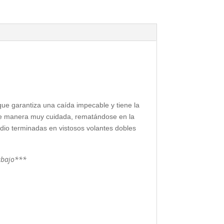
que garantiza una caída impecable y tiene la
a de manera muy cuidada, rematándose en la
io terminadas en vistosos volantes dobles
 abajo***