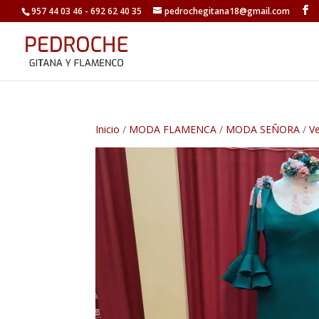
957 44 03 46 - 692 62 40 35
pedrochegitana18@gmail.com
Inicio
/
MODA FLAMENCA
/
MODA SEÑORA
/
V