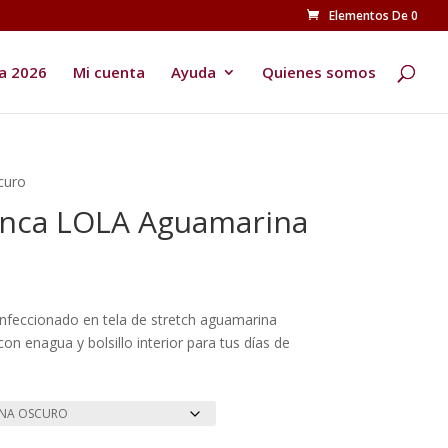
Elementos De 0
Búsqueda
de
productos
a 2026
Mi cuenta
Ayuda
Quienes somos
curo
enca LOLA Aguamarina
nfeccionado en tela de stretch aguamarina
 con enagua y bolsillo interior para tus días de