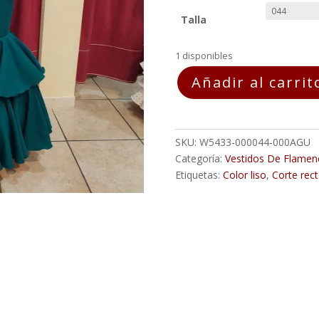
Talla
1 disponibles
Vestido
Añadir al carrit
Flamenca
LOLA
Aguamarina
Oscuro
SKU:
W5433-000044-000AGU
cantidad
Categoría:
Vestidos De Flamen
Etiquetas:
Color liso
,
Corte rec