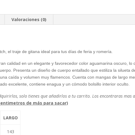
Valoraciones (0)
h, el traje de gitana ideal para tus días de feria y romería.
gran calidad en un elegante y favorecedor color aguamarina oscuro, lo 
uerpo. Presenta un diseño de cuerpo entallado que estiliza la siluet
n una caída y volumen muy flamencos. Cuenta con mangas de largo med
ado excelente, contiene enagua y un cómodo bolsillo interior oculto.
quirirlos, solo tienes que añadirlos a tu carrito. Los encontraras mas
entimetros de más para sacar)
LARGO
143