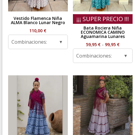
¡¡¡ SUPER PRECIO !!!
Vestido Flamenca Niña
ALMA Blanco Lunar Negro
Bata Rociera Niña
110,00
€
ECONOMICA CAMINO
Aguamarina Lunares
Combinaciones:
Rango
59,95
€
-
99,95
€
de
Combinaciones:
precios
desde
59,95 €
hasta
99,95 €