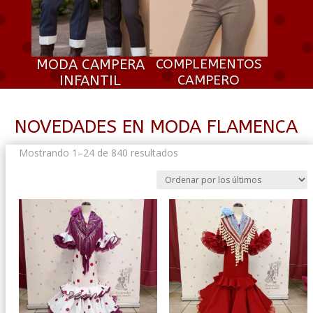
MODA CAMPERA
COMPLEMENTOS
INFANTIL
CAMPERO
NOVEDADES EN MODA FLAMENCA
Ordenado
Mostrando 1–24 de 840 resultados
por
los
últimos