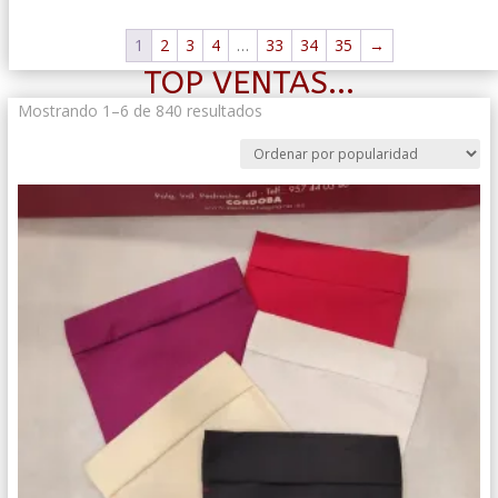
1
2
3
4
…
33
34
35
→
TOP VENTAS...
Ordenado
Mostrando 1–6 de 840 resultados
por
popularidad