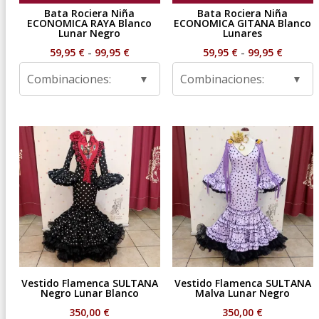
Bata Rociera Niña
Bata Rociera Niña
ECONOMICA RAYA Blanco
ECONOMICA GITANA Blanco
Lunar Negro
Lunares
Rango
Rango
59,95
€
-
99,95
€
59,95
€
-
99,95
€
de
de
Combinaciones:
Combinaciones:
precios:
precios
desde
desde
59,95 €
59,95 €
hasta
hasta
99,95 €
99,95 €
Vestido Flamenca SULTANA
Vestido Flamenca SULTANA
Negro Lunar Blanco
Malva Lunar Negro
350,00
€
350,00
€