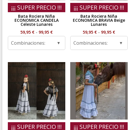
¡¡¡ SUPER PRECIO !!!
¡¡¡ SUPER PRECIO !!!
Bata Rociera Niña
Bata Rociera Niña
ECONOMICA CANDELA
ECONOMICA BRAVIA Beige
Celeste Lunares
Lunares
Rango
Rango
59,95
€
-
99,95
€
59,95
€
-
99,95
€
de
de
Combinaciones:
Combinaciones:
precios:
precios
desde
desde
59,95 €
59,95 €
hasta
hasta
99,95 €
99,95 €
¡¡¡ SUPER PRECIO !!!
¡¡¡ SUPER PRECIO !!!