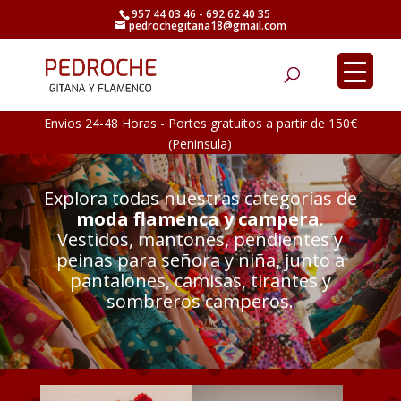
957 44 03 46 - 692 62 40 35
pedrochegitana18@gmail.com
Búsqueda
de
productos
Envios 24-48 Horas - Portes gratuitos a partir de 150€
(Peninsula)
Explora todas nuestras categorías de
moda flamenca y campera
.
Vestidos, mantones, pendientes y
peinas para señora y niña, junto a
pantalones, camisas, tirantes y
sombreros camperos.