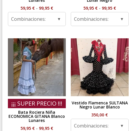
Lunares
Lunar Negro
Rango
Rango
59,95
€
-
99,95
€
59,95
€
-
99,95
€
de
de
Combinaciones:
Combinaciones:
precios:
precios
desde
desde
59,95 €
59,95 €
hasta
hasta
99,95 €
99,95 €
¡¡¡ SUPER PRECIO !!!
Vestido Flamenca SULTANA
Negro Lunar Blanco
Bata Rociera Niña
350,00
€
ECONOMICA GITANA Blanco
Lunares
Combinaciones:
Rango
59,95
€
-
99,95
€