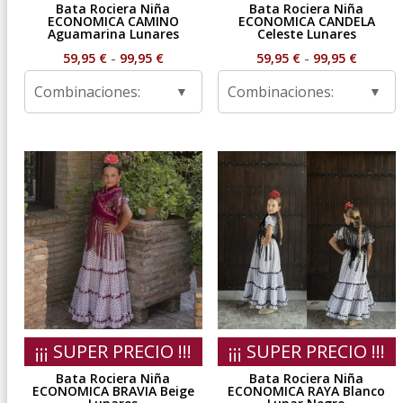
Bata Rociera Niña
Bata Rociera Niña
ECONOMICA CAMINO
ECONOMICA CANDELA
Aguamarina Lunares
Celeste Lunares
Rango
Rango
59,95
€
-
99,95
€
59,95
€
-
99,95
€
de
de
Combinaciones:
Combinaciones:
precios:
precios
desde
desde
59,95 €
59,95 €
hasta
hasta
99,95 €
99,95 €
¡¡¡ SUPER PRECIO !!!
¡¡¡ SUPER PRECIO !!!
Bata Rociera Niña
Bata Rociera Niña
ECONOMICA BRAVIA Beige
ECONOMICA RAYA Blanco