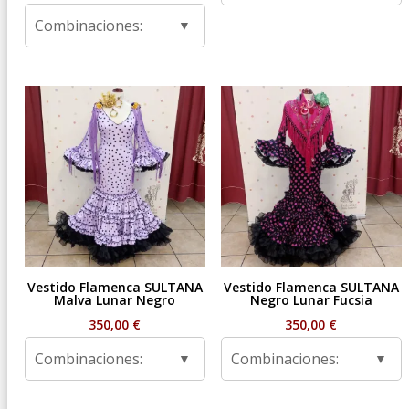
de
Combinaciones:
precios:
desde
59,95 €
hasta
99,95 €
Vestido Flamenca SULTANA
Vestido Flamenca SULTANA
Malva Lunar Negro
Negro Lunar Fucsia
350,00
€
350,00
€
Combinaciones:
Combinaciones: