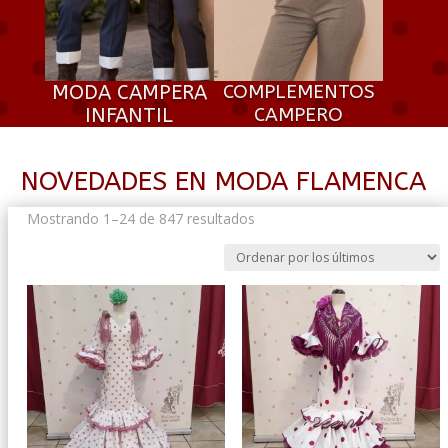
MODA CAMPERA
COMPLEMENTOS
INFANTIL
CAMPERO
NOVEDADES EN MODA FLAMENCA
Ordenado
Mostrando 1–24 de 847 resultados
por
los
últimos