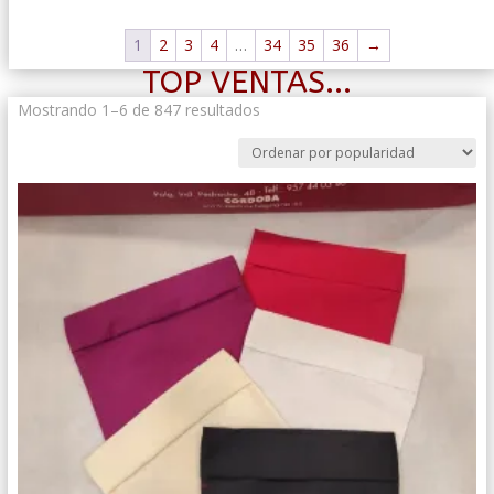
1
2
3
4
…
34
35
36
→
TOP VENTAS...
Ordenado
Mostrando 1–6 de 847 resultados
por
popularidad