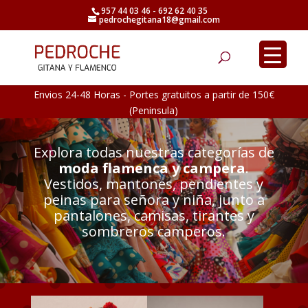
957 44 03 46 - 692 62 40 35
pedrochegitana18@gmail.com
Búsqueda
de
productos
Envios 24-48 Horas - Portes gratuitos a partir de 150€
(Peninsula)
Explora todas nuestras categorías de
moda flamenca y campera
.
Vestidos, mantones, pendientes y
peinas para señora y niña, junto a
pantalones, camisas, tirantes y
sombreros camperos.