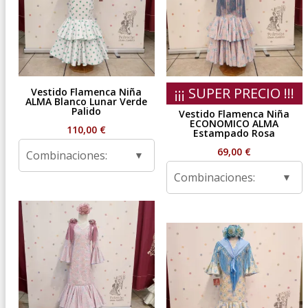
¡¡¡ SUPER PRECIO !!!
Vestido Flamenca Niña
ALMA Blanco Lunar Verde
Palido
Vestido Flamenca Niña
ECONOMICO ALMA
110,00
€
Estampado Rosa
69,00
€
Combinaciones:
Combinaciones: