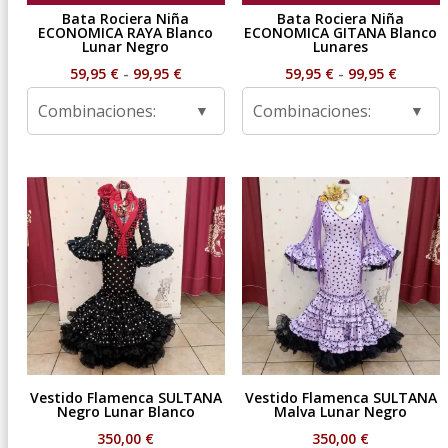
Bata Rociera Niña
Bata Rociera Niña
ECONOMICA RAYA Blanco
ECONOMICA GITANA Blanco
Lunar Negro
Lunares
Rango
Rango
59,95
€
-
99,95
€
59,95
€
-
99,95
€
de
de
Combinaciones:
Combinaciones:
precios:
precios
desde
desde
59,95 €
59,95 €
hasta
hasta
99,95 €
99,95 €
Vestido Flamenca SULTANA
Vestido Flamenca SULTANA
Negro Lunar Blanco
Malva Lunar Negro
350,00
€
350,00
€