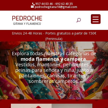
957 44 03 46 - 692 62 40 35
pedrochegitana18@gmail.com
Búsqueda
de
productos
Envios 24-48 Horas - Portes gratuitos a partir de 150€
(Peninsula)
Explora todas nuestras categorías de
moda flamenca y campera
.
Vestidos, mantones, pendientes y
peinas para señora y niña, junto a
pantalones, camisas, tirantes y
sombreros camperos.