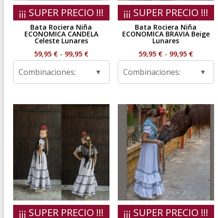
¡¡¡ SUPER PRECIO !!!
¡¡¡ SUPER PRECIO !!!
Bata Rociera Niña
Bata Rociera Niña
ECONOMICA CANDELA
ECONOMICA BRAVIA Beige
Celeste Lunares
Lunares
Rango
Rango
59,95
€
-
99,95
€
59,95
€
-
99,95
€
de
de
Combinaciones:
Combinaciones:
precios:
precios
desde
desde
59,95 €
59,95 €
hasta
hasta
99,95 €
99,95 €
¡¡¡ SUPER PRECIO !!!
¡¡¡ SUPER PRECIO !!!