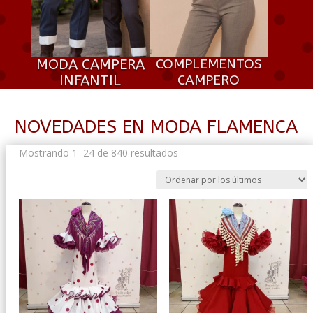
MODA CAMPERA
COMPLEMENTOS
INFANTIL
CAMPERO
NOVEDADES EN MODA FLAMENCA
Ordenado
Mostrando 1–24 de 840 resultados
por
los
últimos