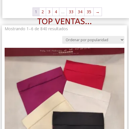
1
2
3
4
…
33
34
35
→
TOP VENTAS...
Ordenado
Mostrando 1–6 de 840 resultados
por
popularidad