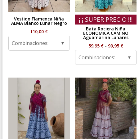
¡¡¡ SUPER PRECIO !!!
Vestido Flamenca Niña
ALMA Blanco Lunar Negro
Bata Rociera Niña
110,00
€
ECONOMICA CAMINO
Aguamarina Lunares
Combinaciones:
Rango
59,95
€
-
99,95
€
de
Combinaciones:
precios
desde
59,95 €
hasta
99,95 €