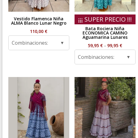
¡¡¡ SUPER PRECIO !!!
Vestido Flamenca Niña
ALMA Blanco Lunar Negro
Bata Rociera Niña
110,00
€
ECONOMICA CAMINO
Aguamarina Lunares
Combinaciones:
Rango
59,95
€
-
99,95
€
de
Combinaciones:
precios
desde
59,95 €
hasta
99,95 €