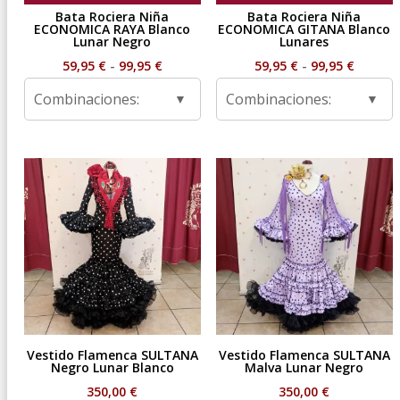
Bata Rociera Niña
Bata Rociera Niña
ECONOMICA RAYA Blanco
ECONOMICA GITANA Blanco
Lunar Negro
Lunares
Rango
Rango
59,95
€
-
99,95
€
59,95
€
-
99,95
€
de
de
Combinaciones:
Combinaciones:
precios:
precios
desde
desde
59,95 €
59,95 €
hasta
hasta
99,95 €
99,95 €
Vestido Flamenca SULTANA
Vestido Flamenca SULTANA
Negro Lunar Blanco
Malva Lunar Negro
350,00
€
350,00
€