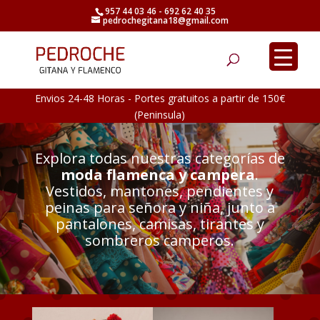
957 44 03 46 - 692 62 40 35
pedrochegitana18@gmail.com
Búsqueda
de
productos
Envios 24-48 Horas - Portes gratuitos a partir de 150€
(Peninsula)
Explora todas nuestras categorías de
moda flamenca y campera
.
Vestidos, mantones, pendientes y
peinas para señora y niña, junto a
pantalones, camisas, tirantes y
sombreros camperos.