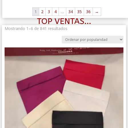
1
2
3
4
…
34
35
36
→
TOP VENTAS...
Ordenado
Mostrando 1–6 de 841 resultados
por
popularidad