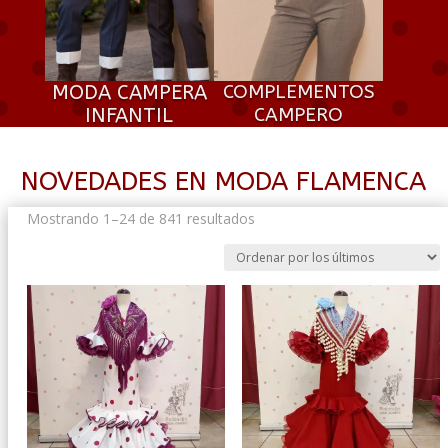
MODA CAMPERA
COMPLEMENTOS
INFANTIL
CAMPERO
NOVEDADES EN MODA FLAMENCA
Ordenado
Mostrando 1–24 de 841 resultados
por
los
últimos