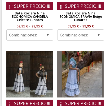
¡¡¡ SUPER PRECIO !!!
¡¡¡ SUPER PRECIO !!!
Bata Rociera Niña
Bata Rociera Niña
ECONOMICA CANDELA
ECONOMICA BRAVIA Beige
Celeste Lunares
Lunares
Rango
Rango
59,95
€
-
99,95
€
59,95
€
-
99,95
€
de
de
Combinaciones:
Combinaciones:
precios:
precios
desde
desde
59,95 €
59,95 €
hasta
hasta
99,95 €
99,95 €
¡¡¡ SUPER PRECIO !!!
¡¡¡ SUPER PRECIO !!!