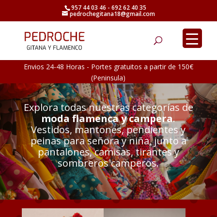
957 44 03 46 - 692 62 40 35
pedrochegitana18@gmail.com
Búsqueda
de
productos
Envios 24-48 Horas - Portes gratuitos a partir de 150€
(Peninsula)
Explora todas nuestras categorías de
moda flamenca y campera
.
Vestidos, mantones, pendientes y
peinas para señora y niña, junto a
pantalones, camisas, tirantes y
sombreros camperos.