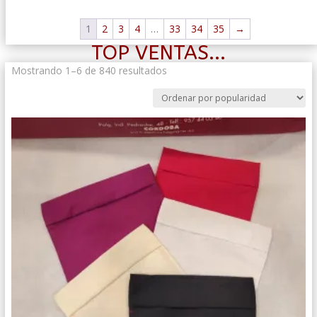
1
2
3
4
…
33
34
35
→
TOP VENTAS...
Ordenado
Mostrando 1–6 de 840 resultados
por
popularidad