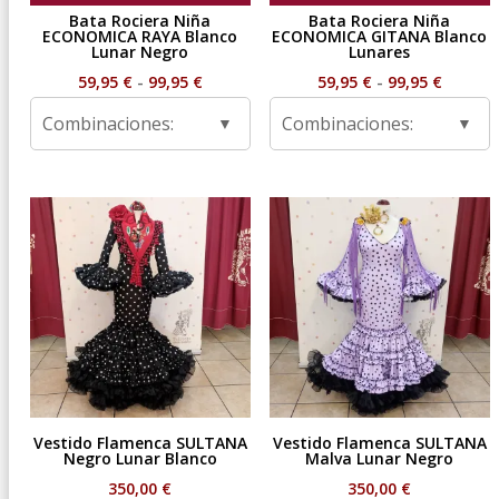
Bata Rociera Niña
Bata Rociera Niña
ECONOMICA RAYA Blanco
ECONOMICA GITANA Blanco
Lunar Negro
Lunares
Rango
Rango
59,95
€
-
99,95
€
59,95
€
-
99,95
€
de
de
Combinaciones:
Combinaciones:
precios:
precios
desde
desde
59,95 €
59,95 €
hasta
hasta
99,95 €
99,95 €
Vestido Flamenca SULTANA
Vestido Flamenca SULTANA
Negro Lunar Blanco
Malva Lunar Negro
350,00
€
350,00
€