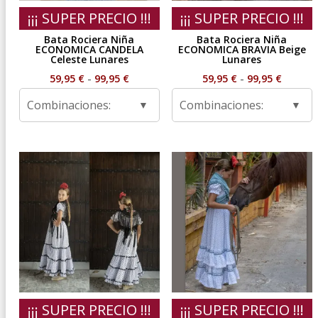
¡¡¡ SUPER PRECIO !!!
¡¡¡ SUPER PRECIO !!!
Bata Rociera Niña
Bata Rociera Niña
ECONOMICA CANDELA
ECONOMICA BRAVIA Beige
Celeste Lunares
Lunares
Rango
Rango
59,95
€
-
99,95
€
59,95
€
-
99,95
€
de
de
Combinaciones:
Combinaciones:
precios:
precios
desde
desde
59,95 €
59,95 €
hasta
hasta
99,95 €
99,95 €
¡¡¡ SUPER PRECIO !!!
¡¡¡ SUPER PRECIO !!!