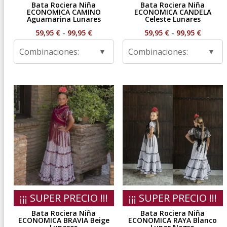
Bata Rociera Niña
Bata Rociera Niña
ECONOMICA CAMINO
ECONOMICA CANDELA
Aguamarina Lunares
Celeste Lunares
Rango
Rango
59,95
€
-
99,95
€
59,95
€
-
99,95
€
de
de
Combinaciones:
Combinaciones:
precios:
precios
desde
desde
59,95 €
59,95 €
hasta
hasta
99,95 €
99,95 €
¡¡¡ SUPER PRECIO !!!
¡¡¡ SUPER PRECIO !!!
Bata Rociera Niña
Bata Rociera Niña
ECONOMICA BRAVIA Beige
ECONOMICA RAYA Blanco