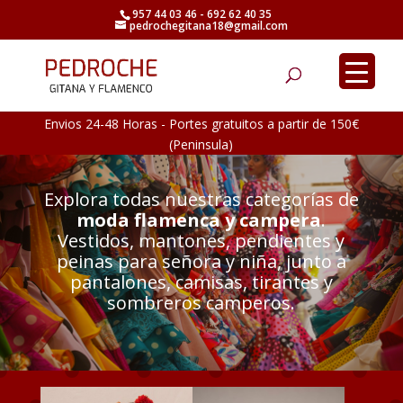
957 44 03 46 - 692 62 40 35
pedrochegitana18@gmail.com
Búsqueda
de
productos
Envios 24-48 Horas - Portes gratuitos a partir de 150€
(Peninsula)
Explora todas nuestras categorías de
moda flamenca y campera
.
Vestidos, mantones, pendientes y
peinas para señora y niña, junto a
pantalones, camisas, tirantes y
sombreros camperos.