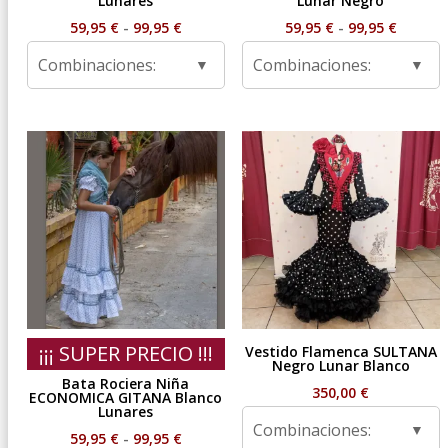
Lunares
Lunar Negro
Rango
Rango
59,95
€
-
99,95
€
59,95
€
-
99,95
€
de
de
Combinaciones:
Combinaciones:
precios:
precios
desde
desde
59,95 €
59,95 €
hasta
hasta
99,95 €
99,95 €
¡¡¡ SUPER PRECIO !!!
Vestido Flamenca SULTANA
Negro Lunar Blanco
Bata Rociera Niña
350,00
€
ECONOMICA GITANA Blanco
Lunares
Combinaciones:
Rango
59,95
€
-
99,95
€