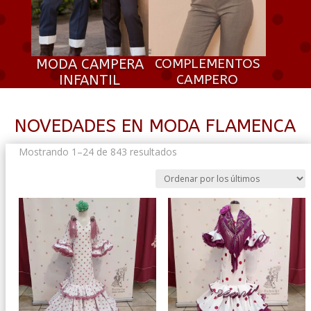
MODA CAMPERA
COMPLEMENTOS
INFANTIL
CAMPERO
NOVEDADES EN MODA FLAMENCA
Ordenado
Mostrando 1–24 de 843 resultados
por
los
últimos