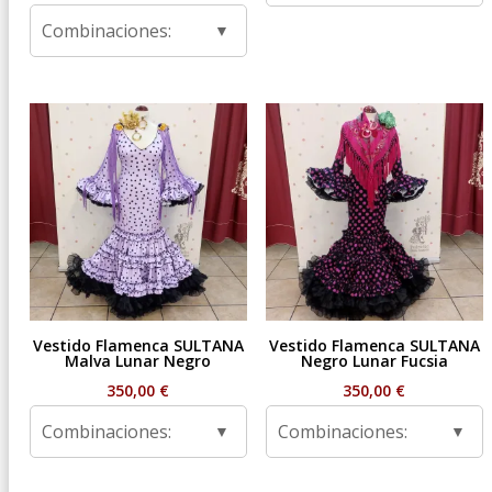
de
Combinaciones:
precios:
desde
59,95 €
hasta
99,95 €
Vestido Flamenca SULTANA
Vestido Flamenca SULTANA
Malva Lunar Negro
Negro Lunar Fucsia
350,00
€
350,00
€
Combinaciones:
Combinaciones: