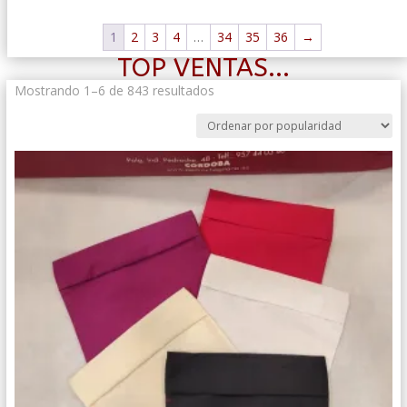
1
2
3
4
…
34
35
36
→
TOP VENTAS...
Ordenado
Mostrando 1–6 de 843 resultados
por
popularidad