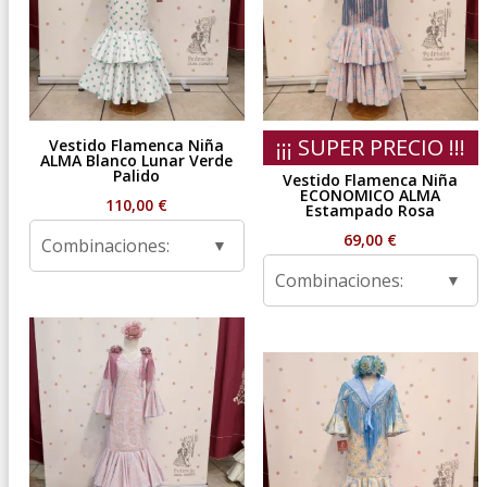
¡¡¡ SUPER PRECIO !!!
Vestido Flamenca Niña
ALMA Blanco Lunar Verde
Palido
Vestido Flamenca Niña
ECONOMICO ALMA
110,00
€
Estampado Rosa
69,00
€
Combinaciones:
Combinaciones: