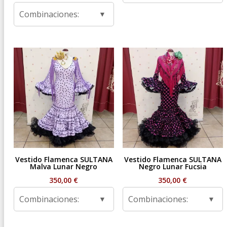
de
Combinaciones:
precios:
desde
59,95 €
hasta
99,95 €
Vestido Flamenca SULTANA
Vestido Flamenca SULTANA
Malva Lunar Negro
Negro Lunar Fucsia
350,00
€
350,00
€
Combinaciones:
Combinaciones: