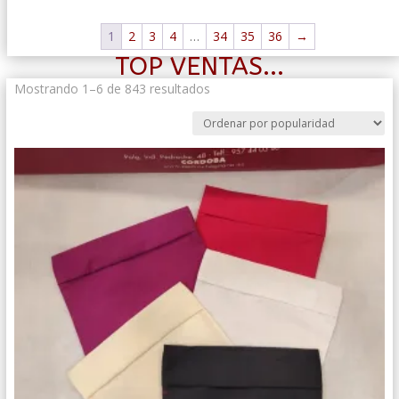
1
2
3
4
…
34
35
36
→
TOP VENTAS...
Ordenado
Mostrando 1–6 de 843 resultados
por
popularidad