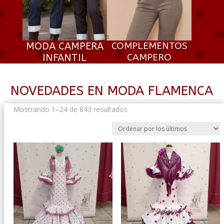
MODA CAMPERA
COMPLEMENTOS
INFANTIL
CAMPERO
NOVEDADES EN MODA FLAMENCA
Ordenado
Mostrando 1–24 de 843 resultados
por
los
últimos