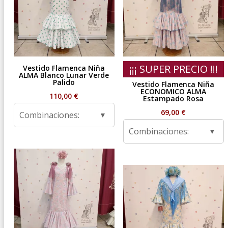
¡¡¡ SUPER PRECIO !!!
Vestido Flamenca Niña
ALMA Blanco Lunar Verde
Palido
Vestido Flamenca Niña
ECONOMICO ALMA
110,00
€
Estampado Rosa
69,00
€
Combinaciones:
Combinaciones: