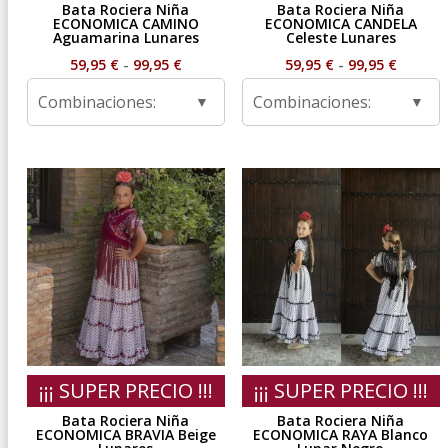
Bata Rociera Niña
Bata Rociera Niña
ECONOMICA CAMINO
ECONOMICA CANDELA
Aguamarina Lunares
Celeste Lunares
Rango
Rango
59,95
€
-
99,95
€
59,95
€
-
99,95
€
de
de
Combinaciones:
Combinaciones:
precios:
precios
desde
desde
59,95 €
59,95 €
hasta
hasta
99,95 €
99,95 €
¡¡¡ SUPER PRECIO !!!
¡¡¡ SUPER PRECIO !!!
Bata Rociera Niña
Bata Rociera Niña
ECONOMICA BRAVIA Beige
ECONOMICA RAYA Blanco