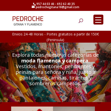
957 44 03 46 - 692 62 40 35
pedrochegitana18@gmail.com
Búsqueda
de
productos
Envios 24-48 Horas - Portes gratuitos a partir de 150€
(Peninsula)
Explora todas nuestras categorías de
moda flamenca y campera
.
Vestidos, mantones, pendientes y
peinas para señora y niña, junto a
pantalones, camisas, tirantes y
sombreros camperos.