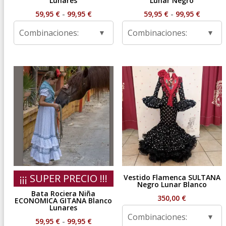
Lunares
Lunar Negro
Rango
Rango
59,95
€
-
99,95
€
59,95
€
-
99,95
€
de
de
Combinaciones:
Combinaciones:
precios:
precios
desde
desde
59,95 €
59,95 €
hasta
hasta
99,95 €
99,95 €
¡¡¡ SUPER PRECIO !!!
Vestido Flamenca SULTANA
Negro Lunar Blanco
Bata Rociera Niña
350,00
€
ECONOMICA GITANA Blanco
Lunares
Combinaciones:
Rango
59,95
€
-
99,95
€