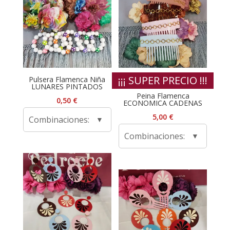
¡¡¡ SUPER PRECIO !!!
Pulsera Flamenca Niña
LUNARES PINTADOS
Peina Flamenca
0,50
€
ECONOMICA CADENAS
5,00
€
Combinaciones:
Combinaciones: