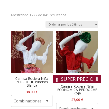
Ordenado
Mostrando 1–27 de 841 resultados
por
los
últimos
¡¡¡ SUPER PRECIO !!!
Camisa Rociera Niña
PEDROCHE Puntitos
Blanca
Camisa Rociera Niña
ECONOMICA PEDROCHE
38,00
€
Roja
27,00
€
Combinaciones:
Combinaciones: