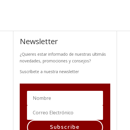
o
d
u
c
t
o
s
Newsletter
¿Quieres estar informado de nuestras ultimás
novedades, promociones y consejos?
Suscríbete a nuestra newsletter
Subscribe