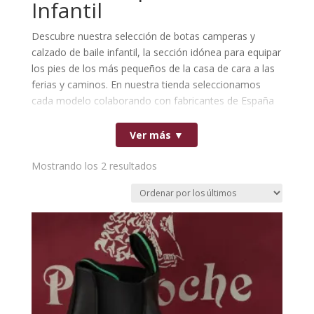
Infantil
Descubre nuestra selección de botas camperas y
calzado de baile infantil, la sección idónea para equipar
los pies de los más pequeños de la casa de cara a las
ferias y caminos. En nuestra tienda seleccionamos
cada modelo colaborando con fabricantes de España
especialistas en calzado infantil, asegurando pieles
suaves que protegen sus pies y un patronaje de
Ver más ▼
costura nacional de alta resistencia.
Estas botas y botines camperos para niño y niña
Ordenado
Mostrando los 2 resultados
ofrecen la flexibilidad y el confort indispensables para
por
que disfruten de las jornadas de romería con total
los
libertad de movimiento. Encuentra el par perfecto en
últimos
nuestro catálogo con la total confianza de un diseño
de origen 100% español.