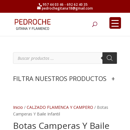
957 44 03 46 - 692 62 40 35
pedrochegitana18@gmail.com
Búsqueda
de
productos
B
ú
s
q
u
e
FILTRA NUESTROS PRODUCTOS
+
d
a
d
e
p
r
o
d
Inicio
/
CALZADO FLAMENCA Y CAMPERO
/ Botas
u
Camperas Y Baile Infantil
c
t
Botas Camperas Y Baile
o
s