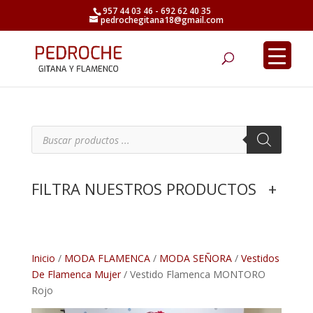
957 44 03 46 - 692 62 40 35
pedrochegitana18@gmail.com
Búsqueda
de
productos
B
ú
s
q
u
e
FILTRA NUESTROS PRODUCTOS
+
d
a
d
e
p
r
o
d
Inicio
/
MODA FLAMENCA
/
MODA SEÑORA
/
Vestidos
u
De Flamenca Mujer
/ Vestido Flamenca MONTORO
c
t
Rojo
o
s