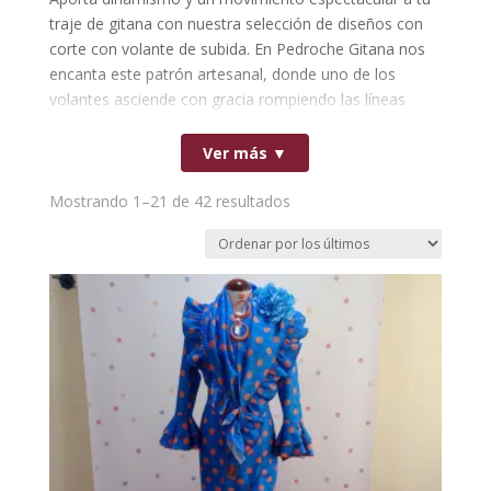
traje de gitana con nuestra selección de diseños con
corte con volante de subida. En Pedroche Gitana nos
encanta este patrón artesanal, donde uno de los
volantes asciende con gracia rompiendo las líneas
horizontales de la falda. Esta técnica de alta costura
flamenca no solo estiliza visualmente la silueta y
Ver más ▼
alarga la figura, sino que genera un vuelo majestuoso
e inigualable al caminar o bailar en el real. Una opción
Ordenado
Mostrando 1–21 de 42 resultados
llena de personalidad, flamencura y diseño tradicional,
por
perfecta para destacar con elegancia y duende en
los
cualquier feria, romería o evento especial.
últimos