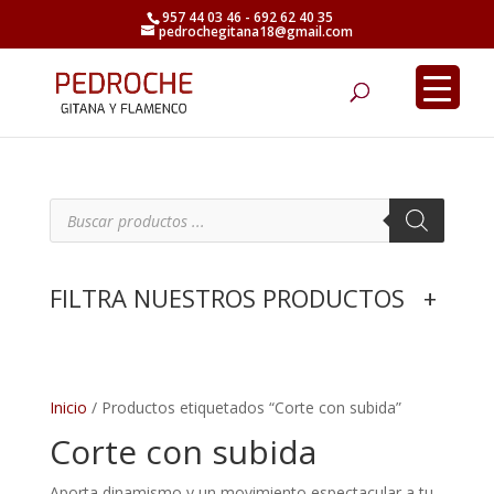
957 44 03 46 - 692 62 40 35
pedrochegitana18@gmail.com
Búsqueda
de
productos
B
ú
s
q
u
e
FILTRA NUESTROS PRODUCTOS
+
d
a
d
e
p
r
o
d
Inicio
/ Productos etiquetados “Corte con subida”
u
c
Corte con subida
t
o
s
Aporta dinamismo y un movimiento espectacular a tu