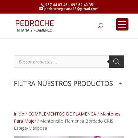
957 44 03 46 - 692 62 40 35
pedrochegitana18@gmail.com
Búsqueda
de
productos
B
ú
s
q
u
e
FILTRA NUESTROS PRODUCTOS
+
d
a
d
e
p
r
o
d
Inicio
/
COMPLEMENTOS DE FLAMENCA
/
Mantones
u
Para Mujer
/ Mantoncillo Flamenca Bordado CRIS
c
t
Espiga-Mariposa
o
s