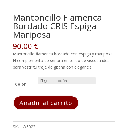
Mantoncillo Flamenca
Bordado CRIS Espiga-
Mariposa
90,00
€
Mantoncillo flamenca bordado con espiga y mariposa.
El complemento de señora en tejido de viscosa ideal
para vestir tu traje de gitana con elegancia.
Color
Mantoncillo
Añadir al carrito
Flamenca
Bordado
CRIS
Espiga-
SKU:
W6023