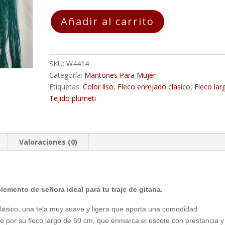
Mantoncillo
Añadir al carrito
Flamenca
CRIS
Plumeti
Fleco
SKU:
W4414
Largo
Categoría:
Mantones Para Mujer
cantidad
Etiquetas:
Color liso
,
Fleco enrejado clasico
,
Fleco lar
Tejido plumeti
Valoraciones (0)
lemento de señora ideal para tu traje de gitana.
clásico, una tela muy suave y ligera que aporta una comodidad
 por su fleco largo de 50 cm, que enmarca el escote con prestancia y