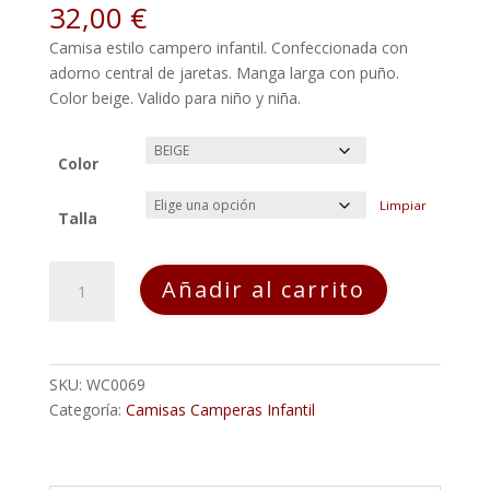
32,00
€
Camisa estilo campero infantil. Confeccionada con
adorno central de jaretas. Manga larga con puño.
Color beige. Valido para niño y niña.
Color
Limpiar
Talla
Camisa
Añadir al carrito
Campero
IZNAJAR
INFANTIL
Jareta
SKU:
WC0069
Beige
Categoría:
Camisas Camperas Infantil
cantidad