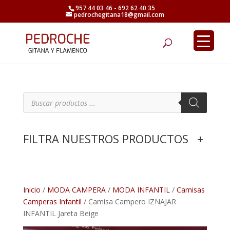
957 44 03 46 - 692 62 40 35
pedrochegitana18@gmail.com
Búsqueda
de
productos
B
ú
s
q
u
e
FILTRA NUESTROS PRODUCTOS
+
d
a
d
e
p
r
o
d
Inicio
/
MODA CAMPERA
/
MODA INFANTIL
/
Camisas
u
Camperas Infantil
/ Camisa Campero IZNAJAR
c
t
INFANTIL Jareta Beige
o
s