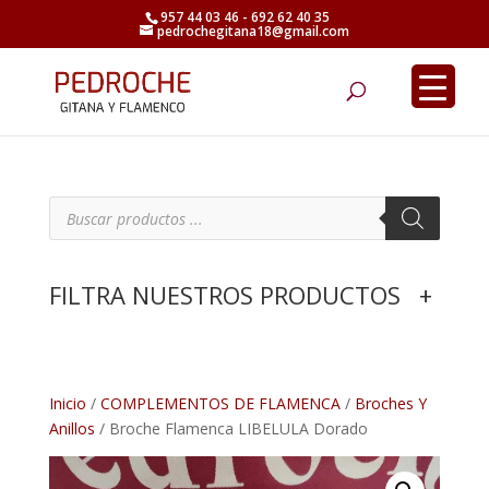
957 44 03 46 - 692 62 40 35
pedrochegitana18@gmail.com
Búsqueda
de
productos
B
ú
s
q
u
e
FILTRA NUESTROS PRODUCTOS
+
d
a
d
e
p
r
o
d
Inicio
/
COMPLEMENTOS DE FLAMENCA
/
Broches Y
u
Anillos
/ Broche Flamenca LIBELULA Dorado
c
t
o
s