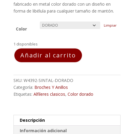
fabricado en metal color dorado con un diseño en
forma de libélula para cualquier tamaño de mantón.
Limpiar
Color
1 disponibles
Broche
Añadir al carrito
Flamenca
LIBELULA
Dorado
cantidad
SKU:
W4392-SINTAL-DORADO
Categoría:
Broches Y Anillos
Etiquetas:
Alfileres clasicos
,
Color dorado
Descripción
Información adicional