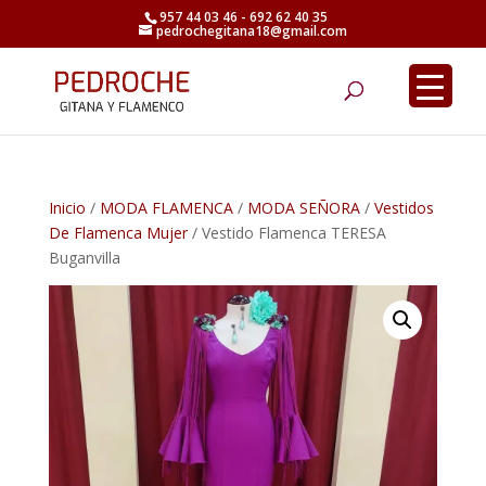
957 44 03 46 - 692 62 40 35
pedrochegitana18@gmail.com
Búsqueda
de
productos
Inicio
/
MODA FLAMENCA
/
MODA SEÑORA
/
Vestidos
De Flamenca Mujer
/ Vestido Flamenca TERESA
Buganvilla