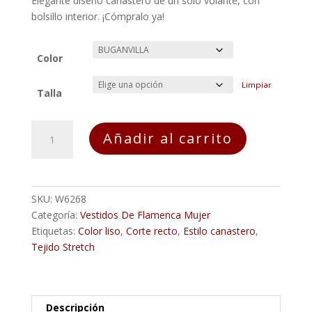
Elegante diseño canastero de un solo volante, con
bolsillo interior. ¡Cómpralo ya!
Color
Limpiar
Talla
Vestido
Añadir al carrito
Flamenca
TERESA
Buganvilla
cantidad
SKU:
W6268
Categoría:
Vestidos De Flamenca Mujer
Etiquetas:
Color liso
,
Corte recto
,
Estilo canastero
,
Tejido Stretch
Descripción