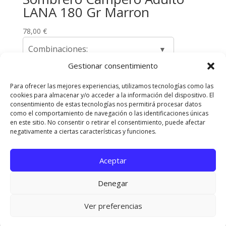
LANA 180 Gr Marron
78,00
€
Combinaciones:
Gestionar consentimiento
Para ofrecer las mejores experiencias, utilizamos tecnologías como las
cookies para almacenar y/o acceder a la información del dispositivo. El
Envíos y Devoluciones
Quienes somos
consentimiento de estas tecnologías nos permitirá procesar datos
como el comportamiento de navegación o las identificaciones únicas
Contacta con nosotros
en este sitio. No consentir o retirar el consentimiento, puede afectar
Política de privacidad
Políticas de Cookies
negativamente a ciertas características y funciones.
Aviso Legal
Aceptar
Diseñado Por
Elegant Themes
| Funciona Con
Denegar
WordPress
Ver preferencias
¡Ole! 🌺 Gracias por contactar con Pedroche Gitana. Dime qué necesitas y te
orientaré con mucho gusto.