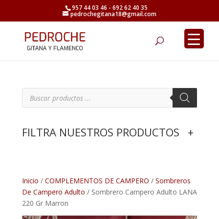
957 44 03 46 - 692 62 40 35
pedrochegitana18@gmail.com
Búsqueda
de
productos
B
ú
s
q
u
e
FILTRA NUESTROS PRODUCTOS
+
d
a
d
e
p
r
o
d
Inicio
/
COMPLEMENTOS DE CAMPERO
/
Sombreros
u
De Campero Adulto
/ Sombrero Campero Adulto LANA
c
t
220 Gr Marron
o
s