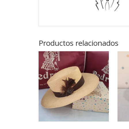
Productos relacionados