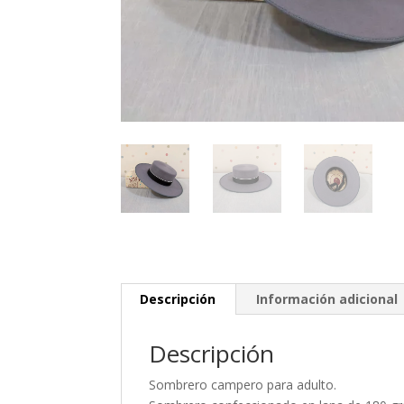
Descripción
Información adicional
Descripción
Sombrero campero para adulto.