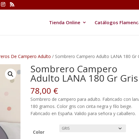
Tienda Online
Catálogos Flamenc
eros De Campero Adulto
/ Sombrero Campero Adulto LANA 180 Gr G
Sombrero Campero
Adulto LANA 180 Gr Gris
78,00
€
Sombrero de campero para adulto. Fabricado con lan
180 gramos. Color gris con cinta negra y filo beige.
Fabricado en España. Valido para señora y caballero.
Color