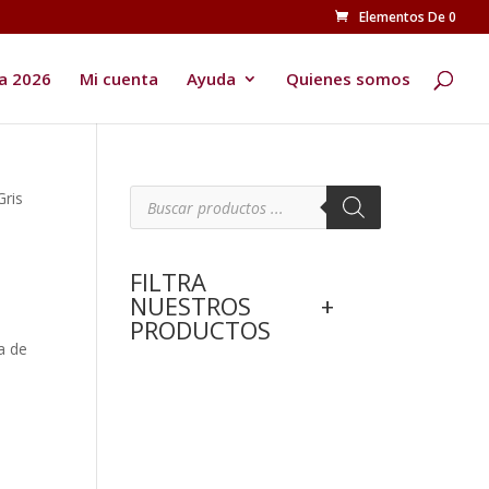
Elementos De 0
Búsqueda
de
productos
a 2026
Mi cuenta
Ayuda
Quienes somos
B
ris
ú
s
q
u
e
FILTRA
d
a
+
NUESTROS
d
PRODUCTOS
e
p
a de
r
o
d
u
c
t
o
s