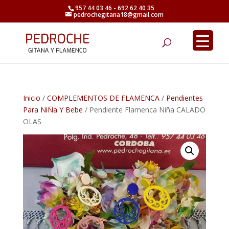
957 44 03 46 - 692 62 40 35
pedrochegitana18@gmail.com
Búsqueda
de
productos
Inicio
/
COMPLEMENTOS DE FLAMENCA
/
Pendientes
Para NiÑa Y Bebe
/ Pendiente Flamenca Niña CALADO
OLAS