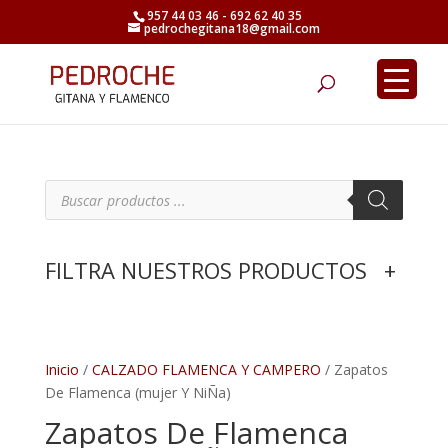
957 44 03 46 - 692 62 40 35
pedrochegitana18@gmail.com
Búsqueda
de
productos
B
ú
s
q
u
e
FILTRA NUESTROS PRODUCTOS
+
d
a
d
e
p
r
o
d
Inicio
/
CALZADO FLAMENCA Y CAMPERO
/ Zapatos
u
De Flamenca (mujer Y NiÑa)
c
t
Zapatos De Flamenca
o
s