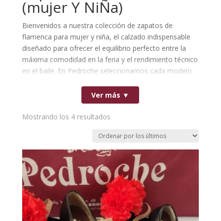
(mujer Y NiÑa)
Bienvenidos a nuestra colección de zapatos de
flamenca para mujer y niña, el calzado indispensable
diseñado para ofrecer el equilibrio perfecto entre la
máxima comodidad en la feria y el rendimiento técnico
en el baile. En Pedroche seleccionamos cada modelo
trabajando en exclusiva con destacados fabricantes de
España, lo que te garantiza pieles e hilos de primera
Ver más ▼
calidad, costuras reforzadas y un calzado nacional de
alta resistencia.
Ordenado
Mostrando los 4 resultados
Nuestros zapatos flamencos infantiles y de adulto
por
cuentan con un patronaje cómodo y un ajuste firme,
los
ideales tanto para aguantar las largas jornadas en el
últimos
real de la feria como para las clases y ensayos de
danza. Explora nuestro catálogo y encuentra el par de
zapatos tradicionales perfecto para toda la familia con
la total confianza, durabilidad y confort de una
fabricación de origen 100% español.