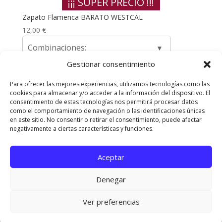
¡¡¡ SUPER PRECIO !!!
Zapato Flamenca BARATO WESTCAL
12,00
€
Combinaciones:
Gestionar consentimiento
Para ofrecer las mejores experiencias, utilizamos tecnologías como las
cookies para almacenar y/o acceder a la información del dispositivo. El
Envíos y Devoluciones
Quienes somos
consentimiento de estas tecnologías nos permitirá procesar datos
como el comportamiento de navegación o las identificaciones únicas
Contacta con nosotros
en este sitio. No consentir o retirar el consentimiento, puede afectar
Política de privacidad
Políticas de Cookies
negativamente a ciertas características y funciones.
Aviso Legal
Aceptar
Diseñado Por
Elegant Themes
| Funciona Con
Denegar
WordPress
Ver preferencias
¡Ole! 🌺 Gracias por contactar con Pedroche Gitana. Dime qué necesitas y te
orientaré con mucho gusto.