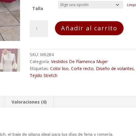
Limp
Talla
Vestido
Añadir al carrito
Flamenca
LOLA
Beige
cantidad
SKU:
W6284
Categoría:
Vestidos De Flamenca Mujer
Etiquetas:
Color liso
,
Corte recto
,
Diseño de volantes
,
Tejido Stretch
Valoraciones (0)
h, el traje de gitana ideal para tus días de feria y romería.