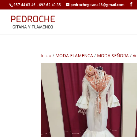
957 44 03 46 - 692 62 40 35
pedrochegitana18@gmail.com
Inicio
/
MODA FLAMENCA
/
MODA SEÑORA
/
V