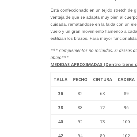
Está confeccionado en un tejido stretch de gr
ventaja de que se adapta muy bien al cuerpo
cuidada, rematándose en la falda con un ele
vuelo y un gran movimiento flamenco a cad
estilizan los brazos. Para mayor funcionalid
*** Complementos no incluidos. Si deseas adq
abajo***
MEDIDAS APROXIMADAS (Dentro tiene c
TALLA
PECHO
CINTURA
CADERA
36
82
68
89
38
88
72
96
40
92
78
100
42
94
80
102