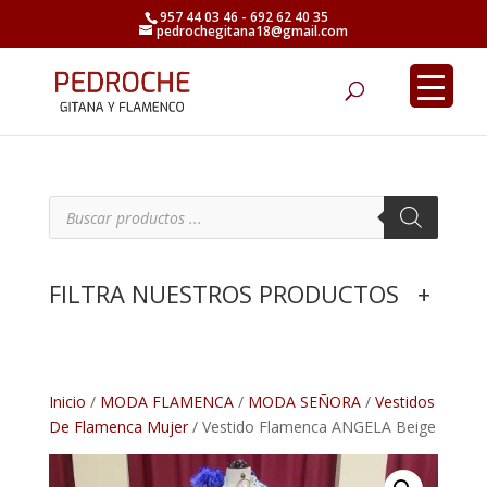
957 44 03 46 - 692 62 40 35
pedrochegitana18@gmail.com
Búsqueda
de
productos
B
ú
s
q
u
e
FILTRA NUESTROS PRODUCTOS
+
d
a
d
e
p
r
o
d
Inicio
/
MODA FLAMENCA
/
MODA SEÑORA
/
Vestidos
u
De Flamenca Mujer
/ Vestido Flamenca ANGELA Beige
c
t
o
s