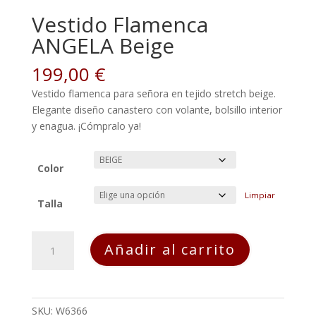
Vestido Flamenca
ANGELA Beige
199,00
€
Vestido flamenca para señora en tejido stretch beige.
Elegante diseño canastero con volante, bolsillo interior
y enagua. ¡Cómpralo ya!
Color
Limpiar
Talla
Vestido
Añadir al carrito
Flamenca
ANGELA
Beige
cantidad
SKU:
W6366