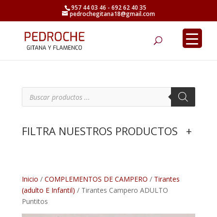
957 44 03 46 - 692 62 40 35
pedrochegitana18@gmail.com
Búsqueda
de
productos
B
ú
s
q
u
e
FILTRA NUESTROS PRODUCTOS
+
d
a
d
e
p
r
o
d
Inicio
/
COMPLEMENTOS DE CAMPERO
/
Tirantes
u
(adulto E Infantil)
/ Tirantes Campero ADULTO
c
t
Puntitos
o
s