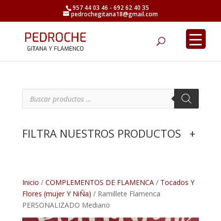
957 44 03 46 - 692 62 40 35
pedrochegitana18@gmail.com
Búsqueda
de
productos
B
ú
s
q
u
e
FILTRA NUESTROS PRODUCTOS
+
d
a
d
e
p
r
o
d
Inicio
/
COMPLEMENTOS DE FLAMENCA
/
Tocados Y
u
Flores (mujer Y NiÑa)
/ Ramillete Flamenca
c
t
PERSONALIZADO Mediano
o
s