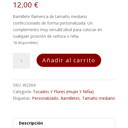
12,00
€
Ramillete flamenca de tamaño mediano
confeccionado de forma personalizada. Un
complemento muy versátil ideal para colocar en
cualquier posición de señora o niña.
18 disponibles
Ramillete
Añadir al carrito
Flamenca
PERSONALIZADO
Mediano
cantidad
SKU:
W2304
Categoría:
Tocados Y Flores (mujer Y NiÑa)
Etiquetas:
Personalizado
,
Ramilletes
,
Tamaño mediano
Descripción