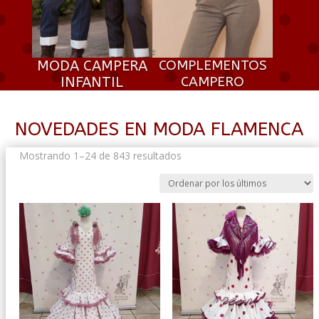
MODA CAMPERA
COMPLEMENTOS
INFANTIL
CAMPERO
NOVEDADES EN MODA FLAMENCA
Ordenado
Mostrando 1–24 de 843 resultados
por
los
últimos