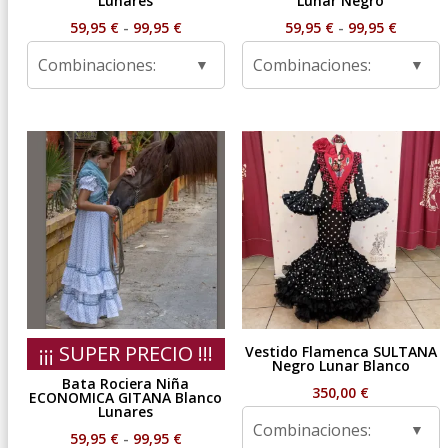
Lunares
Lunar Negro
Rango
Rango
59,95
€
-
99,95
€
59,95
€
-
99,95
€
de
de
Combinaciones:
Combinaciones:
precios:
precios
desde
desde
59,95 €
59,95 €
hasta
hasta
99,95 €
99,95 €
¡¡¡ SUPER PRECIO !!!
Vestido Flamenca SULTANA
Negro Lunar Blanco
Bata Rociera Niña
350,00
€
ECONOMICA GITANA Blanco
Lunares
Combinaciones:
Rango
59,95
€
-
99,95
€