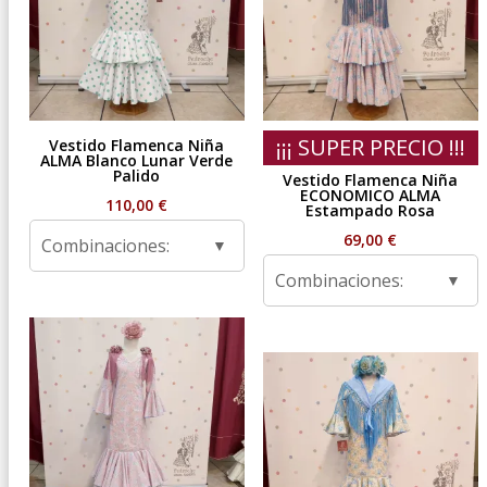
¡¡¡ SUPER PRECIO !!!
Vestido Flamenca Niña
ALMA Blanco Lunar Verde
Palido
Vestido Flamenca Niña
ECONOMICO ALMA
110,00
€
Estampado Rosa
69,00
€
Combinaciones:
Combinaciones: