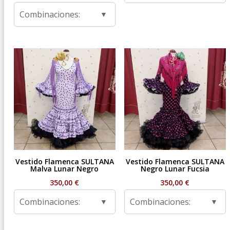
de
Combinaciones:
precios:
desde
59,95 €
hasta
99,95 €
Vestido Flamenca SULTANA
Vestido Flamenca SULTANA
Malva Lunar Negro
Negro Lunar Fucsia
350,00
€
350,00
€
Combinaciones:
Combinaciones: