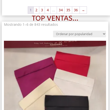
1
2
3
4
…
34
35
36
→
TOP VENTAS...
Ordenado
Mostrando 1–6 de 843 resultados
por
popularidad