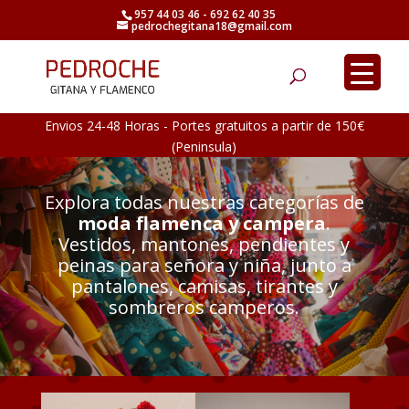
957 44 03 46 - 692 62 40 35
pedrochegitana18@gmail.com
Búsqueda
de
productos
Envios 24-48 Horas - Portes gratuitos a partir de 150€
(Peninsula)
Explora todas nuestras categorías de
moda flamenca y campera
.
Vestidos, mantones, pendientes y
peinas para señora y niña, junto a
pantalones, camisas, tirantes y
sombreros camperos.