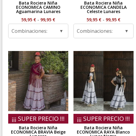
Bata Rociera Niña
Bata Rociera Niña
ECONOMICA CAMINO
ECONOMICA CANDELA
Aguamarina Lunares
Celeste Lunares
Rango
Rango
59,95
€
-
99,95
€
59,95
€
-
99,95
€
de
de
Combinaciones:
Combinaciones:
precios:
precios
desde
desde
59,95 €
59,95 €
hasta
hasta
99,95 €
99,95 €
¡¡¡ SUPER PRECIO !!!
¡¡¡ SUPER PRECIO !!!
Bata Rociera Niña
Bata Rociera Niña
ECONOMICA BRAVIA Beige
ECONOMICA RAYA Blanco