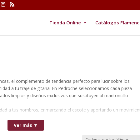
Tienda Online
Catálogos Flamenc
ncas, el complemento de tendencia perfecto para lucir sobre los
nidad a tu traje de gitana. En Pedroche seleccionamos cada pieza
dos limpios y diseños exclusivos que sustituyen al mantoncillo
idad a tus hombros, enmarcando el escote y aportando un movimien
. Explora nuestro catálogo y encuentra la capa ideal para personalizar
estaca por su diseño innovador y estilo.
Ver más ▼