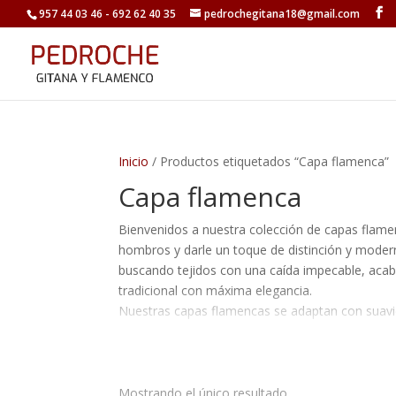
957 44 03 46 - 692 62 40 35
pedrochegitana18@gmail.com
Inicio
/ Productos etiquetados “Capa flamenca”
Capa flamenca
Bienvenidos a nuestra colección de capas flame
hombros y darle un toque de distinción y moder
buscando tejidos con una caída impecable, acaba
tradicional con máxima elegancia.
Nuestras capas flamencas se adaptan con suav
único y original a tu conjunto de feria o romería
moda flamenca con un accesorio exclusivo que d
Mostrando el único resultado