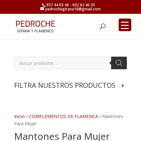
957 44 03 46 - 692 62 40 35
pedrochegitana18@gmail.com
Búsqueda
de
productos
B
ú
s
q
u
e
FILTRA NUESTROS PRODUCTOS
+
d
a
d
e
p
r
o
d
Inicio
/
COMPLEMENTOS DE FLAMENCA
/ Mantones
u
Para Mujer
c
t
Mantones Para Mujer
o
s