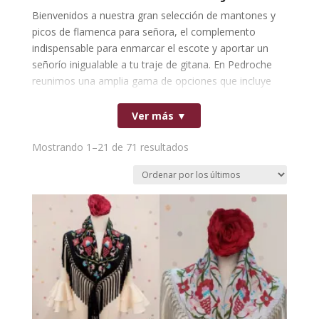
Bienvenidos a nuestra gran selección de mantones y
picos de flamenca para señora, el complemento
indispensable para enmarcar el escote y aportar un
señorío inigualable a tu traje de gitana. En Pedroche
reunimos una amplia gama de opciones que incluye
desde espectaculares mantoncillos bordados con
relieve y elegantes diseños en plumeti, hasta modelos
Ver más ▼
de crespón de gran caída y vistosos estampados
llenos de color.
Ordenado
Mostrando 1–21 de 71 resultados
Nuestros mantones y picos flamencos destacan por
por
su tamaño grande pensado especialmente para mujer,
los
perfecto para cruzarlos con elegancia sobre los
últimos
hombros y lucir un movimiento espectacular lleno de
gracia andaluza en ferias y romerías. Explora nuestro
catálogo y descubre una fantástica variedad de
diseños con precios de locura para encontrar el
accesorio ideal que transforme por completo tu
estilismo tradicional.