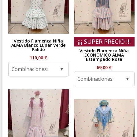
¡¡¡ SUPER PRECIO !!!
Vestido Flamenca Niña
ALMA Blanco Lunar Verde
Palido
Vestido Flamenca Niña
ECONOMICO ALMA
110,00
€
Estampado Rosa
69,00
€
Combinaciones:
Combinaciones: