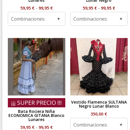
Lunares
Lunar Negro
Rango
Rango
59,95
€
-
99,95
€
59,95
€
-
99,95
€
de
de
Combinaciones:
Combinaciones:
precios:
precios
desde
desde
59,95 €
59,95 €
hasta
hasta
99,95 €
99,95 €
¡¡¡ SUPER PRECIO !!!
Vestido Flamenca SULTANA
Negro Lunar Blanco
Bata Rociera Niña
350,00
€
ECONOMICA GITANA Blanco
Lunares
Combinaciones:
Rango
59,95
€
-
99,95
€