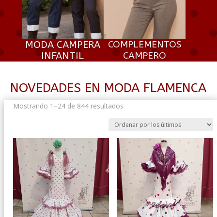
MODA CAMPERA
COMPLEMENTOS
INFANTIL
CAMPERO
NOVEDADES EN MODA FLAMENCA
Ordenado
Mostrando 1–24 de 844 resultados
por
los
últimos