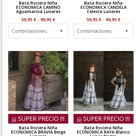
Bata Rociera Niña
Bata Rociera Niña
ECONOMICA CAMINO
ECONOMICA CANDELA
Aguamarina Lunares
Celeste Lunares
Rango
Rango
59,95
€
-
99,95
€
59,95
€
-
99,95
€
de
de
Combinaciones:
Combinaciones:
precios:
precios
desde
desde
59,95 €
59,95 €
hasta
hasta
99,95 €
99,95 €
¡¡¡ SUPER PRECIO !!!
¡¡¡ SUPER PRECIO !!!
Bata Rociera Niña
Bata Rociera Niña
ECONOMICA BRAVIA Beige
ECONOMICA RAYA Blanco