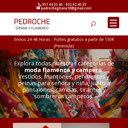
957 44 03 46 - 692 62 40 35
pedrochegitana18@gmail.com
Búsqueda
de
productos
Envios 24-48 Horas - Portes gratuitos a partir de 150€
(Peninsula)
Explora todas nuestras categorías de
moda flamenca y campera
.
Vestidos, mantones, pendientes y
peinas para señora y niña, junto a
pantalones, camisas, tirantes y
sombreros camperos.