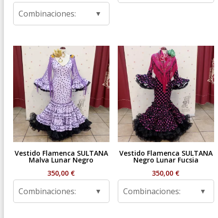
de
Combinaciones:
precios:
desde
59,95 €
hasta
99,95 €
Vestido Flamenca SULTANA
Vestido Flamenca SULTANA
Malva Lunar Negro
Negro Lunar Fucsia
350,00
€
350,00
€
Combinaciones:
Combinaciones: