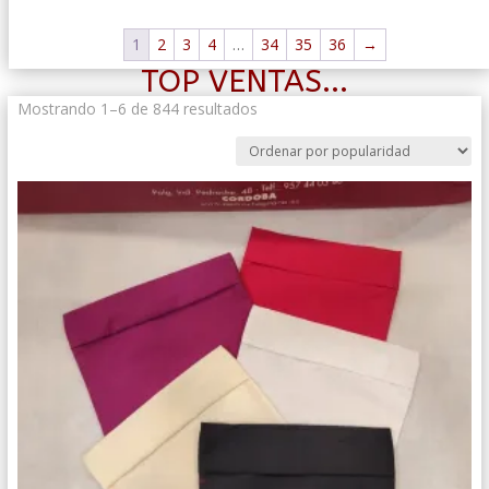
1
2
3
4
…
34
35
36
→
TOP VENTAS...
Ordenado
Mostrando 1–6 de 844 resultados
por
popularidad