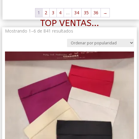
1
2
3
4
…
34
35
36
→
TOP VENTAS...
Ordenado
Mostrando 1–6 de 841 resultados
por
popularidad