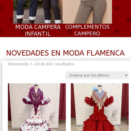
MODA CAMPERA
COMPLEMENTOS
INFANTIL
CAMPERO
NOVEDADES EN MODA FLAMENCA
Ordenado
Mostrando 1–24 de 841 resultados
por
los
últimos