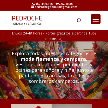
957 44 03 46 - 692 62 40 35
pedrochegitana18@gmail.com
Búsqueda
de
productos
Envios 24-48 Horas - Portes gratuitos a partir de 150€
(Peninsula)
Explora todas nuestras categorías de
moda flamenca y campera
.
Vestidos, mantones, pendientes y
peinas para señora y niña, junto a
pantalones, camisas, tirantes y
sombreros camperos.