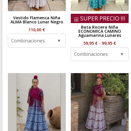
¡¡¡ SUPER PRECIO !!!
Vestido Flamenca Niña
ALMA Blanco Lunar Negro
Bata Rociera Niña
110,00
€
ECONOMICA CAMINO
Aguamarina Lunares
Combinaciones:
Rango
59,95
€
-
99,95
€
de
Combinaciones:
precios
desde
59,95 €
hasta
99,95 €