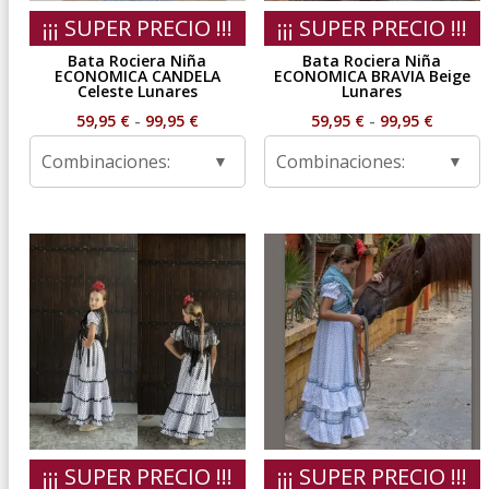
¡¡¡ SUPER PRECIO !!!
¡¡¡ SUPER PRECIO !!!
Bata Rociera Niña
Bata Rociera Niña
ECONOMICA CANDELA
ECONOMICA BRAVIA Beige
Celeste Lunares
Lunares
Rango
Rango
59,95
€
-
99,95
€
59,95
€
-
99,95
€
de
de
Combinaciones:
Combinaciones:
precios:
precios
desde
desde
59,95 €
59,95 €
hasta
hasta
99,95 €
99,95 €
¡¡¡ SUPER PRECIO !!!
¡¡¡ SUPER PRECIO !!!