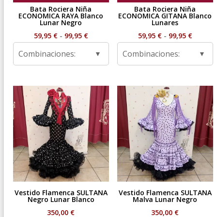
Bata Rociera Niña
Bata Rociera Niña
ECONOMICA RAYA Blanco
ECONOMICA GITANA Blanco
Lunar Negro
Lunares
Rango
Rango
59,95
€
-
99,95
€
59,95
€
-
99,95
€
de
de
Combinaciones:
Combinaciones:
precios:
precios
desde
desde
59,95 €
59,95 €
hasta
hasta
99,95 €
99,95 €
Vestido Flamenca SULTANA
Vestido Flamenca SULTANA
Negro Lunar Blanco
Malva Lunar Negro
350,00
€
350,00
€