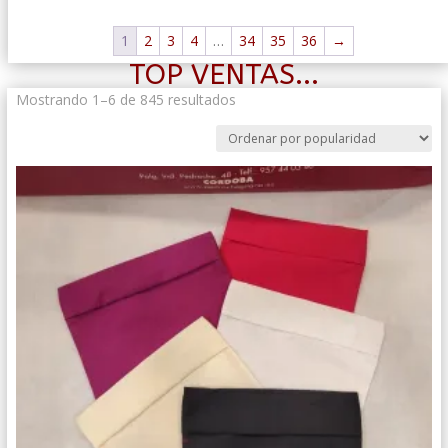
1
2
3
4
…
34
35
36
→
TOP VENTAS...
Ordenado
Mostrando 1–6 de 845 resultados
por
popularidad