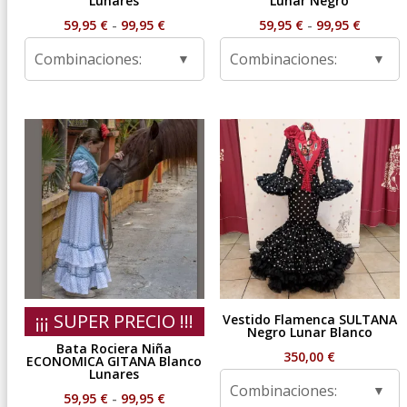
Lunares
Lunar Negro
Rango
Rango
59,95
€
-
99,95
€
59,95
€
-
99,95
€
de
de
Combinaciones:
Combinaciones:
precios:
precios
desde
desde
59,95 €
59,95 €
hasta
hasta
99,95 €
99,95 €
¡¡¡ SUPER PRECIO !!!
Vestido Flamenca SULTANA
Negro Lunar Blanco
Bata Rociera Niña
350,00
€
ECONOMICA GITANA Blanco
Lunares
Combinaciones:
Rango
59,95
€
-
99,95
€