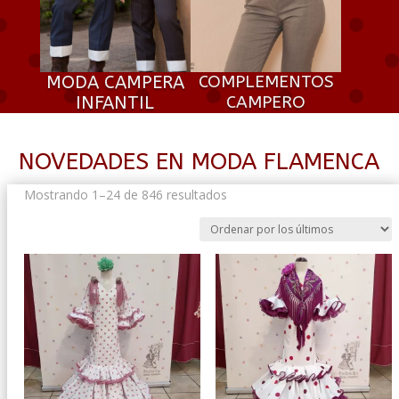
MODA CAMPERA
COMPLEMENTOS
INFANTIL
CAMPERO
NOVEDADES EN MODA FLAMENCA
Ordenado
Mostrando 1–24 de 846 resultados
por
los
últimos