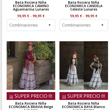
Bata Rociera Niña
Bata Rociera Niña
ECONOMICA CAMINO
ECONOMICA CANDELA
Aguamarina Lunares
Celeste Lunares
Rango
Rango
59,95
€
-
99,95
€
59,95
€
-
99,95
€
de
de
Combinaciones:
Combinaciones:
precios:
precios
desde
desde
59,95 €
59,95 €
hasta
hasta
99,95 €
99,95 €
¡¡¡ SUPER PRECIO !!!
¡¡¡ SUPER PRECIO !!!
Bata Rociera Niña
Bata Rociera Niña
ECONOMICA BRAVIA Beige
ECONOMICA RAYA Blanco