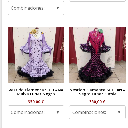
de
Combinaciones:
precios:
desde
59,95 €
hasta
99,95 €
Vestido Flamenca SULTANA
Vestido Flamenca SULTANA
Malva Lunar Negro
Negro Lunar Fucsia
350,00
€
350,00
€
Combinaciones:
Combinaciones: