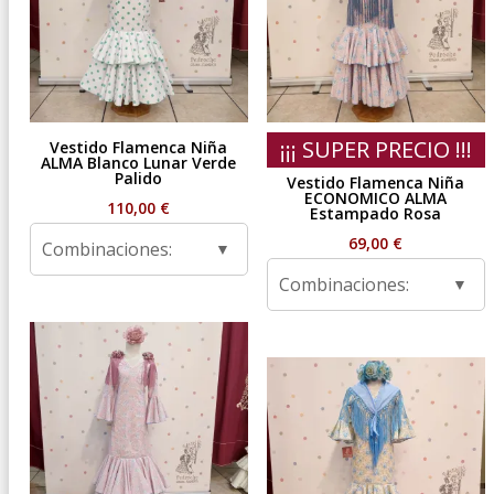
¡¡¡ SUPER PRECIO !!!
Vestido Flamenca Niña
ALMA Blanco Lunar Verde
Palido
Vestido Flamenca Niña
ECONOMICO ALMA
110,00
€
Estampado Rosa
69,00
€
Combinaciones:
Combinaciones: