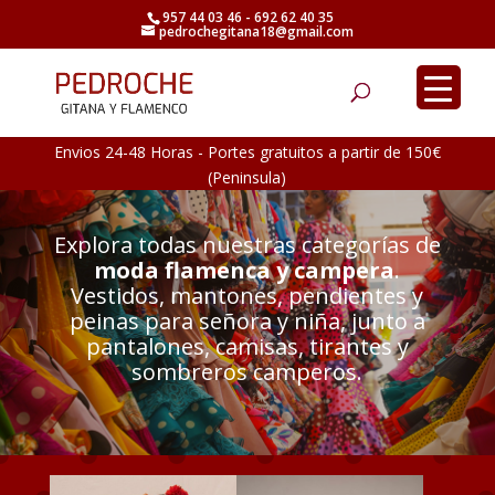
957 44 03 46 - 692 62 40 35
pedrochegitana18@gmail.com
Búsqueda
de
productos
Envios 24-48 Horas - Portes gratuitos a partir de 150€
(Peninsula)
Explora todas nuestras categorías de
moda flamenca y campera
.
Vestidos, mantones, pendientes y
peinas para señora y niña, junto a
pantalones, camisas, tirantes y
sombreros camperos.