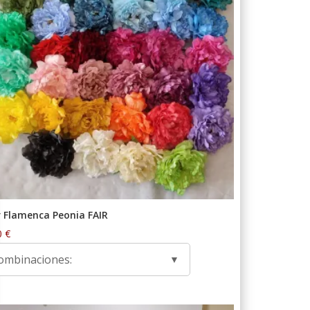
r Flamenca Peonia FAIR
0
€
ombinaciones: