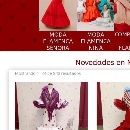
MODA
MODA
COMP
FLAMENCA
FLAMENCA
SEÑORA
NIÑA
FLA
Novedades en 
Ordenado
Mostrando 1–24 de 840 resultados
por
los
últimos