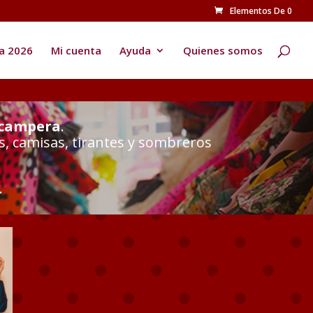
Elementos De 0
Búsqueda
de
productos
a 2026
Mi cuenta
Ayuda
Quienes somos
 campera
.
s, camisas, tirantes y sombreros
.