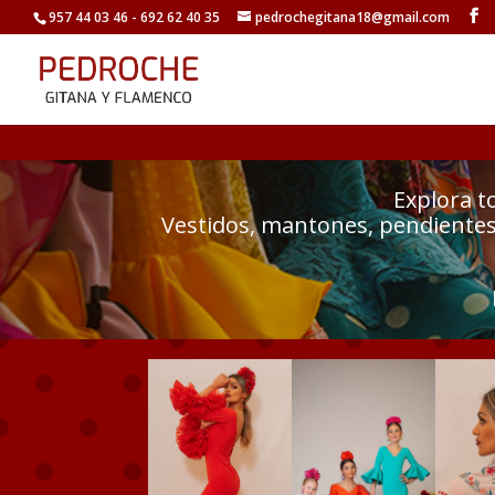
957 44 03 46 - 692 62 40 35
pedrochegitana18@gmail.com
Explora t
Vestidos, mantones, pendientes 