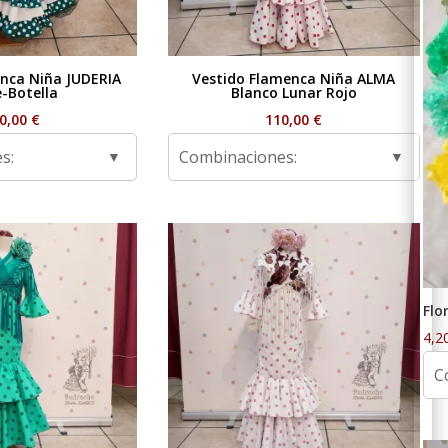
nca Niña JUDERIA
Vestido Flamenca Niña ALMA
e-Botella
Blanco Lunar Rojo
0,00
€
110,00
€
s:
Combinaciones:
Flo
4,2
C