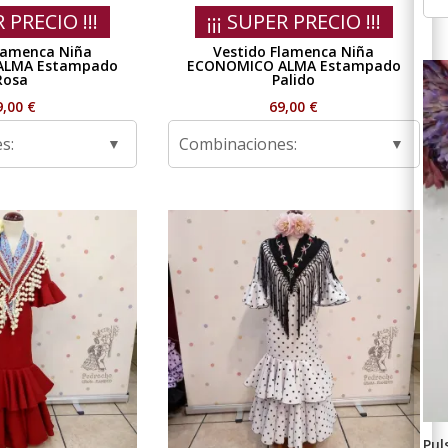
R PRECIO !!!
¡¡¡ SUPER PRECIO !!!
lamenca Niña
Vestido Flamenca Niña
ALMA Estampado
ECONOMICO ALMA Estampado
Rosa
Palido
9,00
€
69,00
€
s:
Combinaciones:
Pul