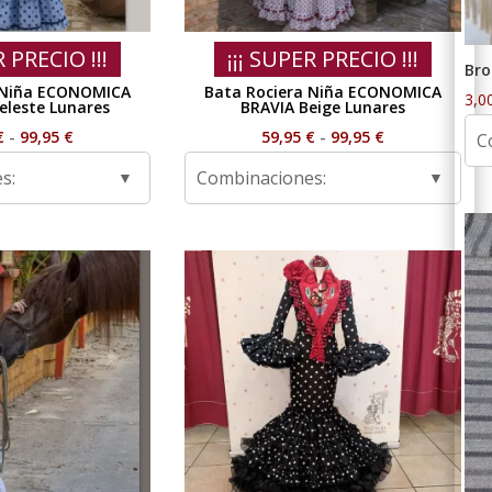
R PRECIO !!!
¡¡¡ SUPER PRECIO !!!
Bro
 Niña ECONOMICA
Bata Rociera Niña ECONOMICA
3,0
leste Lunares
BRAVIA Beige Lunares
Rango
Rango
€
-
99,95
€
59,95
€
-
99,95
€
C
de
de
s:
Combinaciones:
precios:
precios:
desde
desde
59,95 €
59,95 €
hasta
hasta
99,95 €
99,95 €