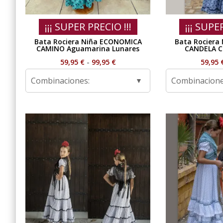
¡¡¡ SUPER PRECIO !!!
¡¡¡ SUPE
Bata Rociera Niña ECONOMICA
Bata Rociera
CAMINO Aguamarina Lunares
CANDELA Ce
Rango
59,95
€
-
99,95
€
59,95
de
Combinaciones:
Combinacione
precios:
desde
59,95 €
hasta
99,95 €