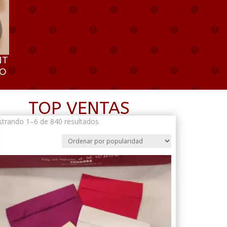
NT
RO
TOP VENTAS
Ordenado
trando 1–6 de 840 resultados
por
popularidad