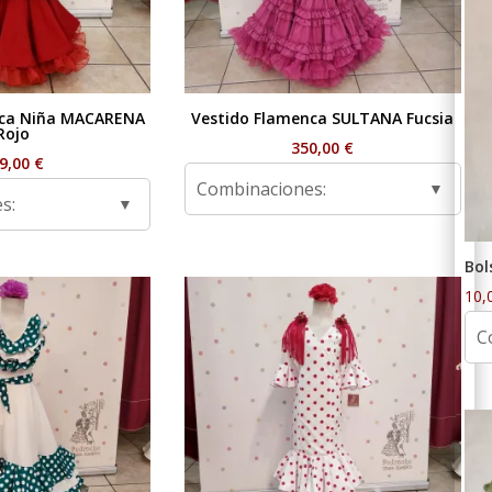
nca Niña MACARENA
Vestido Flamenca SULTANA Fucsia
Rojo
350,00
€
9,00
€
Combinaciones:
s:
Bol
10,
C